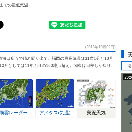
までの最低気温
(2016年10月02日)
海は所々で晴れ間が出て、福岡の最高気温は31度1分と10月
10月としては11年ぶりの150地点超え。関東は日差しが戻り、
衛
雨雲レーダー
アメダス(気温)
実況天気