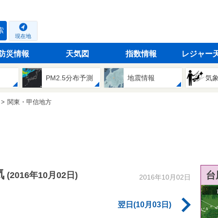
索
現在地
防災情報
天気図
指数情報
レジャー
PM2.5分布予測
地震情報
気
関東・甲信地方
気
台
(2016年10月02日)
2016年10月02日
翌日(10月03日)