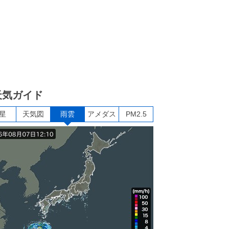
天気ガイド
星
天気図
雨雲
アメダス
PM2.5