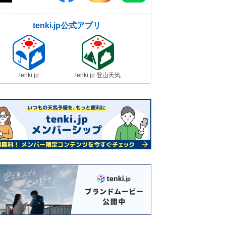
tenki.jp公式アプリ
tenki.jp
tenki.jp 登山天気