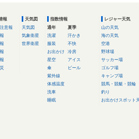
情報
天気図
指数情報
レジャー天気
注意報
天気図
通年
夏季
山の天気
報
気象衛星
洗濯
汗かき
海の天気
報
世界衛星
服装
不快
空港
報
お出かけ
冷房
野球場
報
星空
アイス
サッカー場
災
傘
ビール
ゴルフ場
紫外線
キャンプ場
体感温度
競馬・競艇・競輪
洗車
釣り
睡眠
お出かけスポット