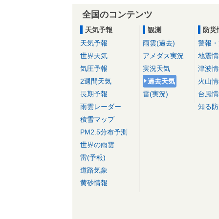
全国のコンテンツ
天気予報
観測
防災
天気予報
雨雲(過去)
警報・
世界天気
アメダス実況
地震情
気圧予報
実況天気
津波情
2週間天気
過去天気
火山情
長期予報
雷(実況)
台風情
雨雲レーダー
知る防
積雪マップ
PM2.5分布予測
世界の雨雲
雷(予報)
道路気象
黄砂情報