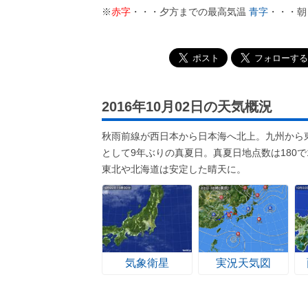
※
赤字
・・・夕方までの最高気温
青字
・・・朝
2016年10月02日の天気概況
秋雨前線が西日本から日本海へ北上。九州から東
として9年ぶりの真夏日。真夏日地点数は180で
東北や北海道は安定した晴天に。
気象衛星
実況天気図