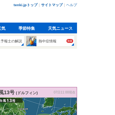
tenki.jpトップ
｜
サイトマップ
｜
ヘルプ
天気
季節特集
天気ニュース
象予報士の解説
熱中症情報
注目
風13号
(ドルフィン)
07日11:00現在