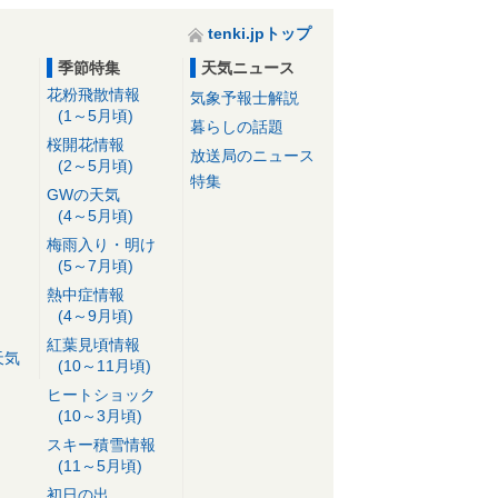
tenki.jpトップ
季節特集
天気ニュース
花粉飛散情報
気象予報士解説
(1～5月頃)
暮らしの話題
桜開花情報
放送局のニュース
(2～5月頃)
特集
GWの天気
(4～5月頃)
梅雨入り・明け
(5～7月頃)
熱中症情報
(4～9月頃)
紅葉見頃情報
天気
(10～11月頃)
ヒートショック
(10～3月頃)
スキー積雪情報
(11～5月頃)
初日の出