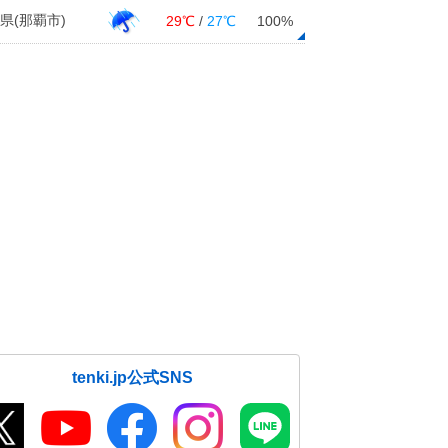
県(那覇市)
29℃
/
27℃
100%
tenki.jp公式SNS