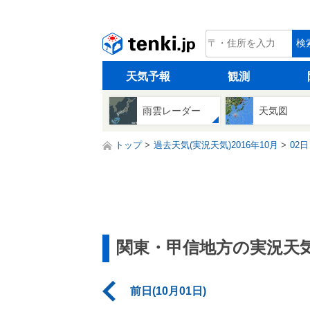
tenki.jp
検
天気予報
観測
雨雲レーダー
天気図
トップ
過去天気(実況天気)2016年10月
02日
関東・甲信地方の実況天
前日(10月01日)