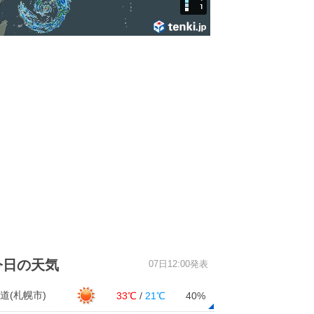
今日の天気
07日12:00発表
道(札幌市)
33℃
/
21℃
40%