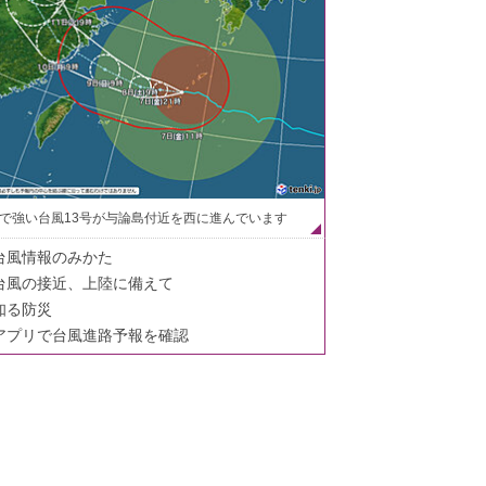
で強い台風13号が与論島付近を西に進んでいます
台風情報のみかた
台風の接近、上陸に備えて
知る防災
アプリで台風進路予報を確認