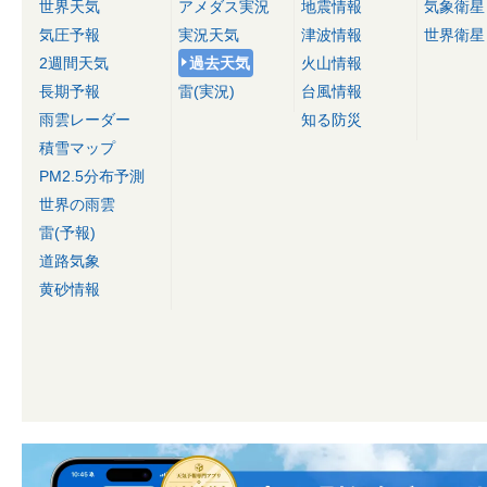
世界天気
アメダス実況
地震情報
気象衛星
気圧予報
実況天気
津波情報
世界衛星
2週間天気
過去天気
火山情報
長期予報
雷(実況)
台風情報
雨雲レーダー
知る防災
積雪マップ
PM2.5分布予測
世界の雨雲
雷(予報)
道路気象
黄砂情報