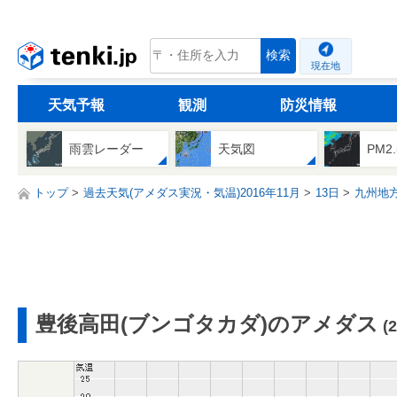
tenki.jp
検索
現在地
天気予報
観測
防災情報
雨雲レーダー
天気図
PM2
トップ
過去天気(アメダス実況・気温)2016年11月
13日
九州地
豊後高田(ブンゴタカダ)のアメダス
(