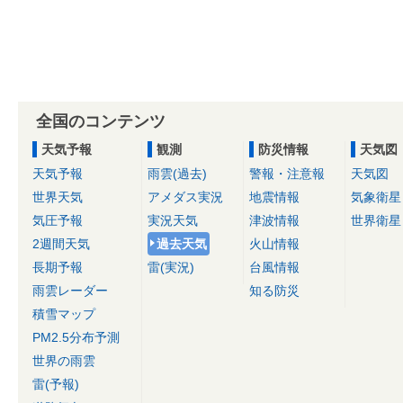
全国のコンテンツ
天気予報
観測
防災情報
天気図
天気予報
雨雲(過去)
警報・注意報
天気図
世界天気
アメダス実況
地震情報
気象衛星
気圧予報
実況天気
津波情報
世界衛星
2週間天気
過去天気
火山情報
長期予報
雷(実況)
台風情報
雨雲レーダー
知る防災
積雪マップ
PM2.5分布予測
世界の雨雲
雷(予報)