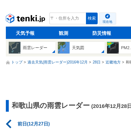
tenki.jp
検索
現在地
天気予報
観測
防災情報
雨雲レーダー
天気図
PM2
トップ
過去天気(雨雲レーダー)2016年12月
28日
近畿地方
和
和歌山県の雨雲レーダー
(2016年12月28日
前日(12月27日)