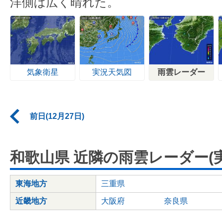
洋側は広く晴れた。
気象衛星
実況天気図
雨雲レーダー
前日(12月27日)
和歌山県 近隣の雨雲レーダー(実
東海地方
三重県
近畿地方
大阪府
奈良県