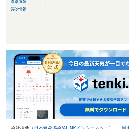
道路気象
黄砂情報
会社概要（
日本気象協会
/
ALiNKインターネット
）
利