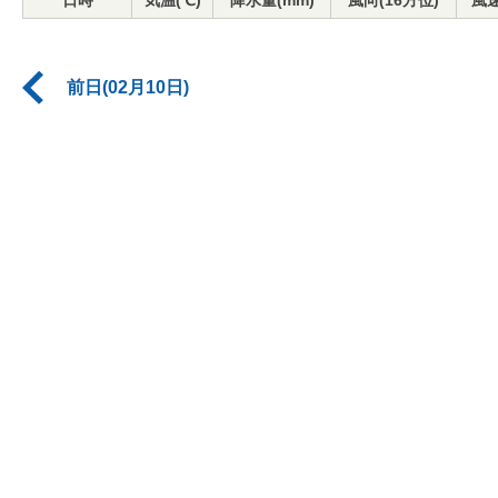
日時
気温(℃)
降水量(mm)
風向(16方位)
風速
前日(02月10日)