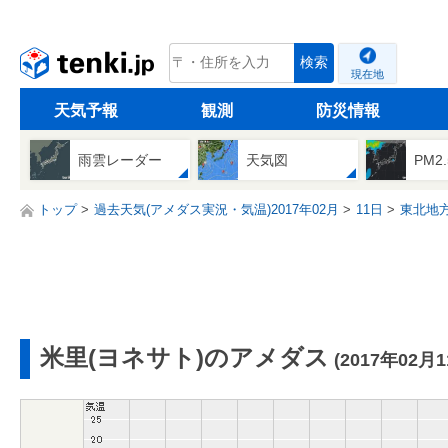
tenki.jp
検索
現在地
天気予報
観測
防災情報
雨雲レーダー
天気図
PM2
トップ
過去天気(アメダス実況・気温)2017年02月
11日
東北地
米里(ヨネサト)のアメダス
(2017年02月1