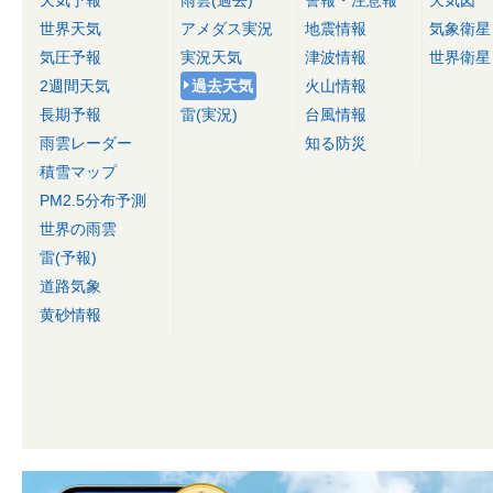
天気予報
雨雲(過去)
警報・注意報
天気図
世界天気
アメダス実況
地震情報
気象衛星
気圧予報
実況天気
津波情報
世界衛星
2週間天気
過去天気
火山情報
長期予報
雷(実況)
台風情報
雨雲レーダー
知る防災
積雪マップ
PM2.5分布予測
世界の雨雲
雷(予報)
道路気象
黄砂情報