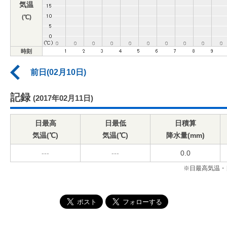
気温
(℃)
時刻
前日(02月10日)
記録
(2017年02月11日)
日最高
日最低
日積算
気温(℃)
気温(℃)
降水量(mm)
---
---
0.0
※日最高気温・