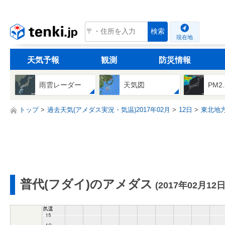
tenki.jp
検索
現在地
天気予報
観測
防災情報
雨雲レーダー
天気図
PM2
トップ
過去天気(アメダス実況・気温)2017年02月
12日
東北地
普代(フダイ)のアメダス
(2017年02月12日