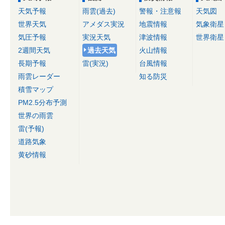
天気予報
雨雲(過去)
警報・注意報
天気図
世界天気
アメダス実況
地震情報
気象衛星
気圧予報
実況天気
津波情報
世界衛星
2週間天気
過去天気
火山情報
長期予報
雷(実況)
台風情報
雨雲レーダー
知る防災
積雪マップ
PM2.5分布予測
世界の雨雲
雷(予報)
道路気象
黄砂情報