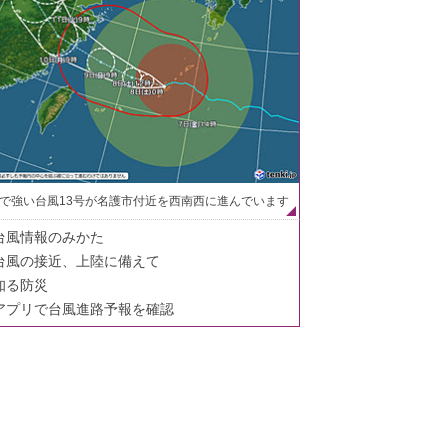
で強い台風13号が名護市付近を西南西に進んでいます
台風情報のみかた
台風の接近、上陸に備えて
知る防災
アプリで台風進路予報を確認