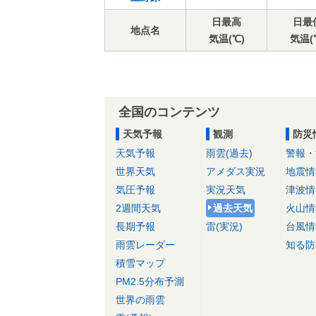
日最高
日最
地点名
気温(℃)
気温(
全国のコンテンツ
天気予報
観測
防災
天気予報
雨雲(過去)
警報・
世界天気
アメダス実況
地震情
気圧予報
実況天気
津波情
2週間天気
過去天気
火山情
長期予報
雷(実況)
台風情
雨雲レーダー
知る防
積雪マップ
PM2.5分布予測
世界の雨雲