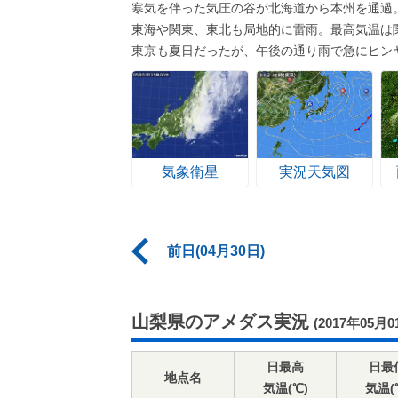
寒気を伴った気圧の谷が北海道から本州を通過
東海や関東、東北も局地的に雷雨。最高気温は
東京も夏日だったが、午後の通り雨で急にヒン
気象衛星
実況天気図
前日(04月30日)
山梨県のアメダス実況
(2017年05月0
日最高
日最
地点名
気温(℃)
気温(