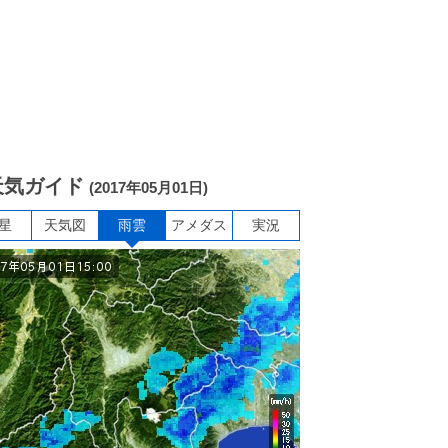
天気ガイド
(2017年05月01日)
星
天気図
雨雲
アメダス
実況