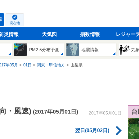
索
現在地
防災情報
天気図
指数情報
レジャー
PM2.5分布予測
地震情報
気
17年05月
01日
関東・甲信地方
山梨県
向・風速)
台
(2017年05月01日)
2017年05月01日
翌日(05月02日)