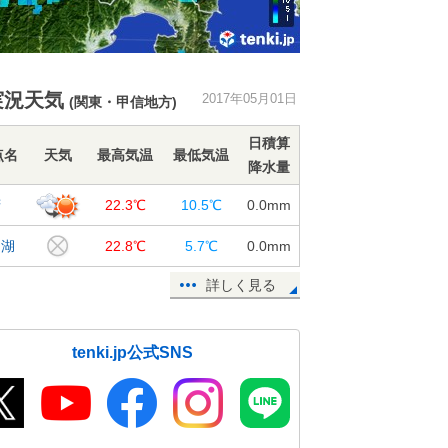
実況天気
2017年05月01日
(関東・甲信地方)
日積算
点名
天気
最高気温
最低気温
降水量
府
22.3℃
10.5℃
0.0
mm
口湖
22.8℃
5.7℃
0.0
mm
詳しく見る
tenki.jp公式SNS