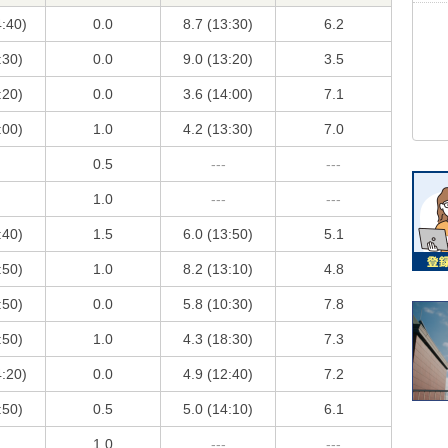
4:40)
0.0
8.7 (13:30)
6.2
:30)
0.0
9.0 (13:20)
3.5
:20)
0.0
3.6 (14:00)
7.1
:00)
1.0
4.2 (13:30)
7.0
0.5
---
---
1.0
---
---
:40)
1.5
6.0 (13:50)
5.1
:50)
1.0
8.2 (13:10)
4.8
:50)
0.0
5.8 (10:30)
7.8
:50)
1.0
4.3 (18:30)
7.3
4:20)
0.0
4.9 (12:40)
7.2
:50)
0.5
5.0 (14:10)
6.1
1.0
---
---