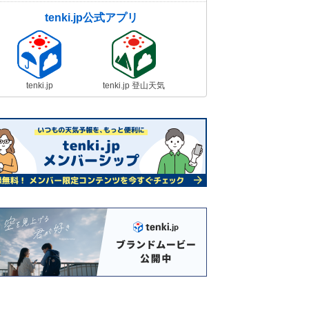
tenki.jp公式アプリ
tenki.jp
tenki.jp 登山天気