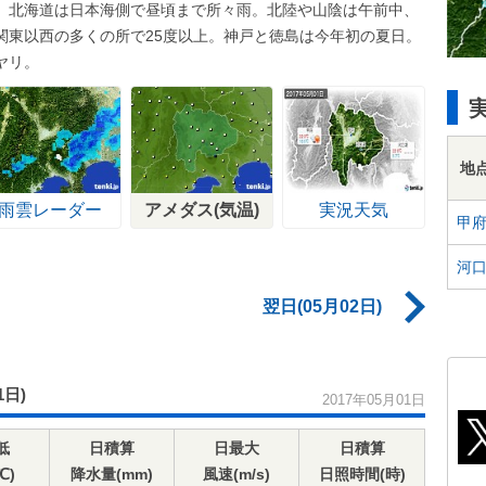
。北海道は日本海側で昼頃まで所々雨。北陸や山陰は午前中、
関東以西の多くの所で25度以上。神戸と徳島は今年初の夏日。
ヤリ。
地
雨雲レーダー
アメダス(気温)
実況天気
甲
河
翌日(05月02日)
1日)
2017年05月01日
低
日積算
日最大
日積算
℃)
降水量(mm)
風速(m/s)
日照時間(時)