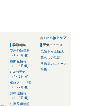
tenki.jpトップ
季節特集
天気ニュース
花粉飛散情報
気象予報士解説
(1～5月頃)
暮らしの話題
桜開花情報
放送局のニュース
(2～5月頃)
特集
GWの天気
(4～5月頃)
梅雨入り・明け
(5～7月頃)
熱中症情報
(4～9月頃)
紅葉見頃情報