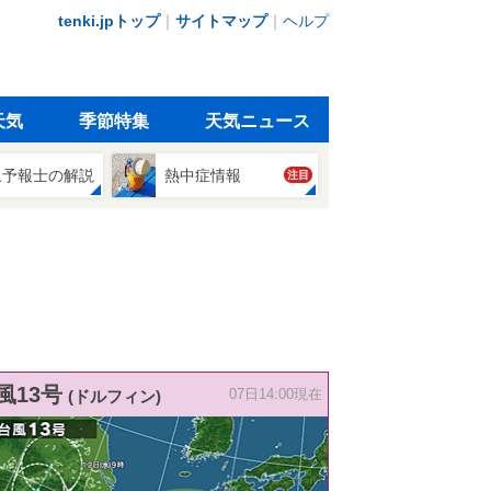
tenki.jpトップ
｜
サイトマップ
｜
ヘルプ
天気
季節特集
天気ニュース
象予報士の解説
熱中症情報
注目
風13号
(ドルフィン)
07日14:00現在