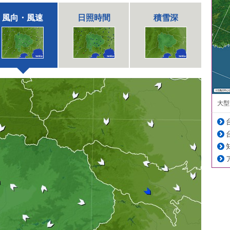
風向・風速
日照時間
積雪深
大型