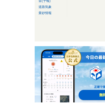
雷(予報)
道路気象
黄砂情報