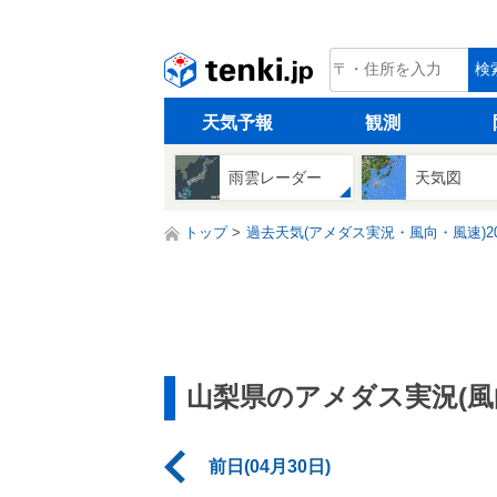
tenki.jp
検
天気予報
観測
雨雲レーダー
天気図
トップ
過去天気(アメダス実況・風向・風速)20
山梨県のアメダス実況(風
前日(04月30日)