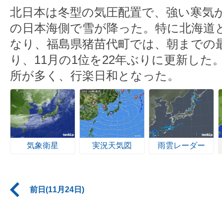
北日本は冬型の気圧配置で、強い寒気
の日本海側で雪が降った。特に北海道
なり、福島県猪苗代町では、朝までの最
り、11月の1位を22年ぶりに更新し
所が多く、行楽日和となった。
気象衛星
実況天気図
雨雲レーダー
前日(11月24日)