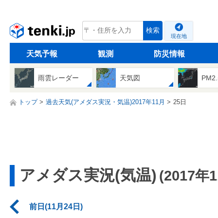
tenki.jp
検索
現在地
天気予報
観測
防災情報
雨雲レーダー
天気図
PM2
トップ
過去天気(アメダス実況・気温)2017年11月
25日
アメダス実況(気温)
(2017年
前日(11月24日)