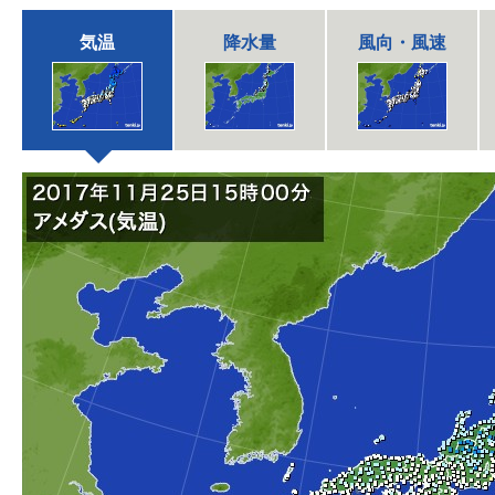
気温
降水量
風向・風速