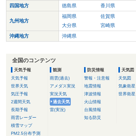
四国地方
徳島県
香川県
福岡県
佐賀県
九州地方
大分県
宮崎県
沖縄地方
沖縄県
全国のコンテンツ
天気予報
観測
防災情報
天気図
天気予報
雨雲(過去)
警報・注意報
天気図
世界天気
アメダス実況
地震情報
気象衛星
気圧予報
実況天気
津波情報
世界衛星
2週間天気
過去天気
火山情報
長期予報
雷(実況)
台風情報
雨雲レーダー
知る防災
積雪マップ
PM2.5分布予測