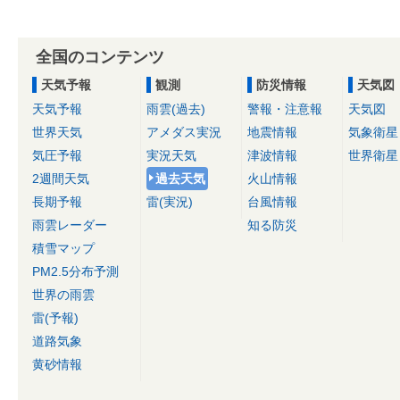
全国のコンテンツ
天気予報
観測
防災情報
天気図
天気予報
雨雲(過去)
警報・注意報
天気図
世界天気
アメダス実況
地震情報
気象衛星
気圧予報
実況天気
津波情報
世界衛星
2週間天気
過去天気
火山情報
長期予報
雷(実況)
台風情報
雨雲レーダー
知る防災
積雪マップ
PM2.5分布予測
世界の雨雲
雷(予報)
道路気象
黄砂情報