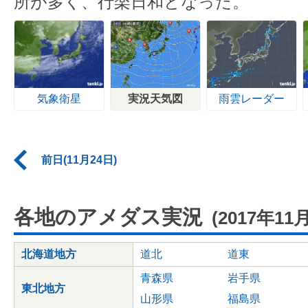
所が多く、行楽日和となった。
気象衛星
実況天気図
雨雲レーダー
前日(11月24日)
各地のアメダス実況
(2017年11
北海道地方
道北
道東
青森県
岩手県
東北地方
山形県
福島県