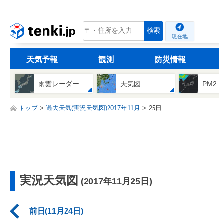
tenki.jp
検索
現在地
天気予報
観測
防災情報
雨雲レーダー
天気図
PM2
トップ
過去天気(実況天気図)2017年11月
25日
実況天気図
(2017年11月25日)
前日(11月24日)