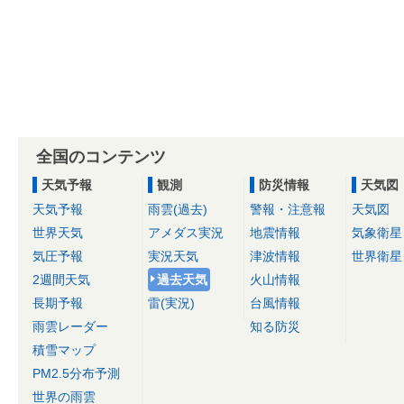
全国のコンテンツ
天気予報
観測
防災情報
天気図
天気予報
雨雲(過去)
警報・注意報
天気図
世界天気
アメダス実況
地震情報
気象衛星
気圧予報
実況天気
津波情報
世界衛星
2週間天気
過去天気
火山情報
長期予報
雷(実況)
台風情報
雨雲レーダー
知る防災
積雪マップ
PM2.5分布予測
世界の雨雲