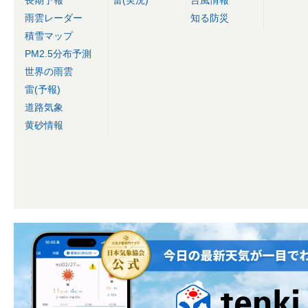
長期予報
雷(実況)
台風情報
雨雲レーダー
知る防災
積雪マップ
PM2.5分布予測
世界の雨雲
雷(予報)
道路気象
黄砂情報