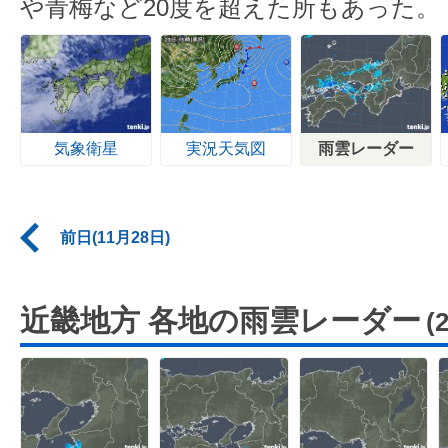
や青梅など20度を超えた所もあった。
気象衛星
実況天気図
雨雲レーダー
前日(11月28日)
近畿地方 各地の雨雲レーダー
(