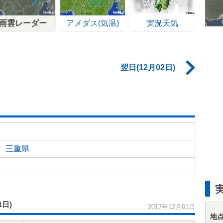
雨雲レーダー
アメダス(気温)
実況天気
翌日(12月02日)
三重県
1日)
2017年12月01日
地