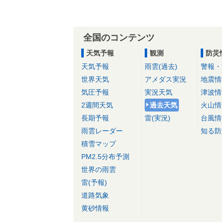
全国のコンテンツ
天気予報
観測
防災
天気予報
雨雲(過去)
警報・
世界天気
アメダス実況
地震情
気圧予報
実況天気
津波情
2週間天気
過去天気
火山情
長期予報
雷(実況)
台風情
雨雲レーダー
知る防
積雪マップ
PM2.5分布予測
世界の雨雲
雷(予報)
道路気象
黄砂情報