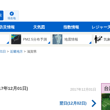
索
現在地
防災情報
天気図
指数情報
レジャー
PM2.5分布予測
地震情報
気
01日
近畿地方
滋賀県
台
017年12月01日)
2017年12月01日
翌日(12月02日)