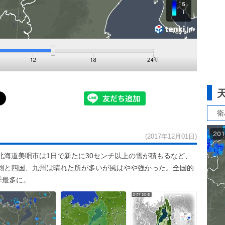
衛
(2017年12月01日)
北海道美唄市は1日で新たに30センチ以上の雪が積もるなど、
側と四国、九州は晴れた所が多いが風はやや強かった。全国的
季最多に。