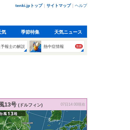
tenki.jpトップ
｜
サイトマップ
｜
ヘルプ
天気
季節特集
天気ニュース
象予報士の解説
熱中症情報
注目
風13号
(ドルフィン)
07日14:00現在