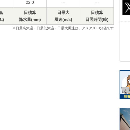
22.0
---
---
低
日積算
日最大
日積算
℃)
降水量(mm)
風速(m/s)
日照時間(時)
※日最高気温・日最低気温・日最大風速は、アメダス10分値です