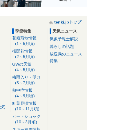
tenki.jpトップ
季節特集
天気ニュース
花粉飛散情報
気象予報士解説
(1～5月頃)
暮らしの話題
桜開花情報
放送局のニュース
(2～5月頃)
特集
GWの天気
(4～5月頃)
梅雨入り・明け
(5～7月頃)
熱中症情報
(4～9月頃)
紅葉見頃情報
天気
(10～11月頃)
ヒートショック
(10～3月頃)
スキー積雪情報