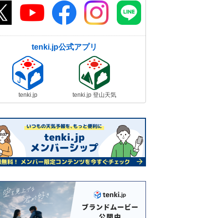
tenki.jp公式アプリ
tenki.jp
tenki.jp 登山天気