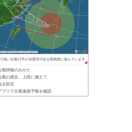
で強い台風13号が名護市付近を西南西に進んでいます
台風情報のみかた
台風の接近、上陸に備えて
知る防災
アプリで台風進路予報を確認