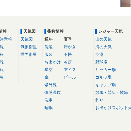
情報
天気図
指数情報
レジャー天気
注意報
天気図
通年
夏季
山の天気
報
気象衛星
洗濯
汗かき
海の天気
報
世界衛星
服装
不快
空港
報
お出かけ
冷房
野球場
報
星空
アイス
サッカー場
災
傘
ビール
ゴルフ場
紫外線
キャンプ場
体感温度
競馬・競艇・競輪
洗車
釣り
睡眠
お出かけスポット