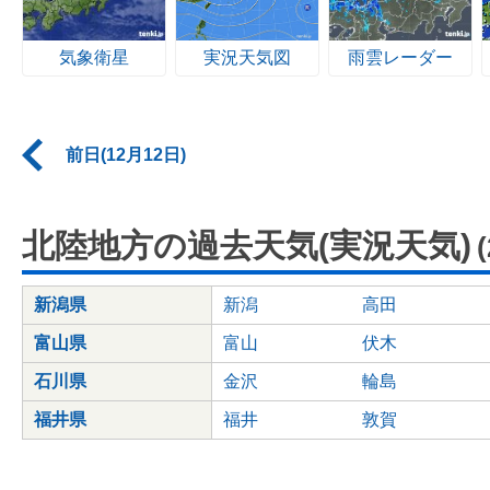
気象衛星
実況天気図
雨雲レーダー
前日(12月12日)
北陸地方の過去天気(実況天気)
新潟県
新潟
高田
富山県
富山
伏木
石川県
金沢
輪島
福井県
福井
敦賀