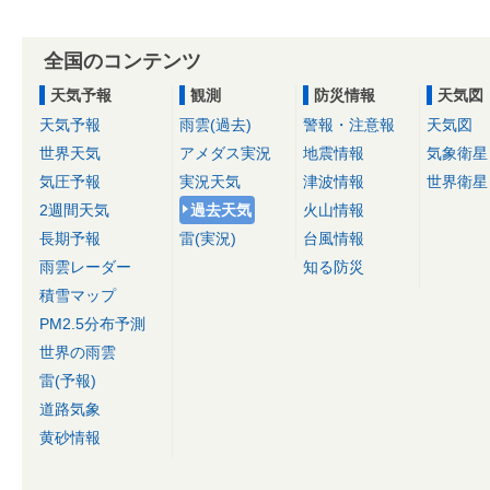
全国のコンテンツ
天気予報
観測
防災情報
天気図
天気予報
雨雲(過去)
警報・注意報
天気図
世界天気
アメダス実況
地震情報
気象衛星
気圧予報
実況天気
津波情報
世界衛星
2週間天気
過去天気
火山情報
長期予報
雷(実況)
台風情報
雨雲レーダー
知る防災
積雪マップ
PM2.5分布予測
世界の雨雲
雷(予報)
道路気象
黄砂情報