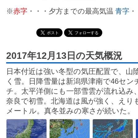
※
赤字
・・・夕方までの最高気温
青字
・
2017年12月13日の天気概況
日本付近は強い冬型の気圧配置で、山
く雪。日降雪量は新潟県津南で46セン
チ。太平洋側にも一部雪雲が流れ込み
奈良で初雪。北海道は風が強く、えりも
メートル。真冬並みの寒さが続いた。