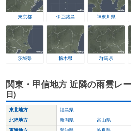
東京都
伊豆諸島
神奈川県
茨城県
栃木県
群馬県
関東・甲信地方 近隣の雨雲レ
日)
東北地方
福島県
北陸地方
新潟県
富山県
東海地方
愛知県
岐阜県