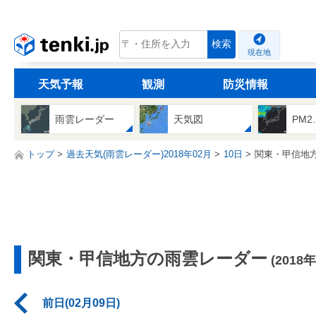
tenki.jp
検索
現在地
天気予報
観測
防災情報
雨雲レーダー
天気図
PM2
トップ
過去天気(雨雲レーダー)2018年02月
10日
関東・甲信地
関東・甲信地方の雨雲レーダー
(2018
前日(02月09日)