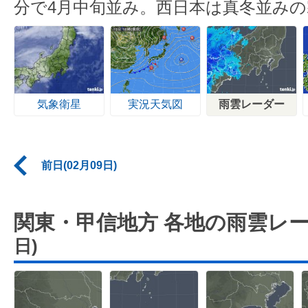
分で4月中旬並み。西日本は真冬並みの
気象衛星
実況天気図
雨雲レーダー
前日(02月09日)
関東・甲信地方 各地の雨雲レ
日)