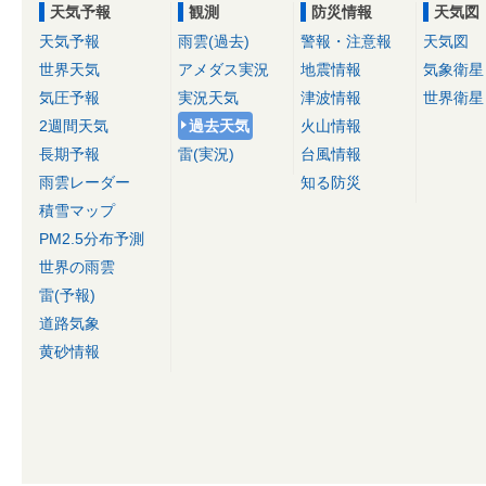
天気予報
観測
防災情報
天気図
天気予報
雨雲(過去)
警報・注意報
天気図
世界天気
アメダス実況
地震情報
気象衛星
気圧予報
実況天気
津波情報
世界衛星
2週間天気
過去天気
火山情報
長期予報
雷(実況)
台風情報
雨雲レーダー
知る防災
積雪マップ
PM2.5分布予測
世界の雨雲
雷(予報)
道路気象
黄砂情報