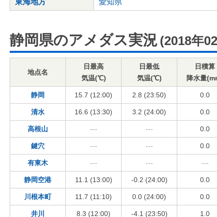
東海地方
愛知県
静岡県のアメダス実況
(2018年0
日最高
日最低
日積算
地点名
気温(℃)
気温(℃)
降水量(m
静岡
15.7 (12:00)
2.8 (23:50)
0.0
清水
16.6 (13:30)
3.2 (24:00)
0.0
高根山
---
---
0.0
鍵穴
---
---
0.0
有東木
---
---
---
静岡空港
11.1 (13:00)
-0.2 (24:00)
0.0
川根本町
11.7 (11:10)
0.0 (24:00)
0.0
井川
8.3 (12:00)
-4.1 (23:50)
1.0