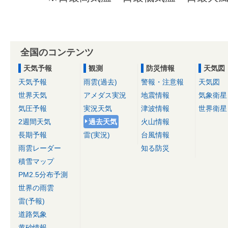
全国のコンテンツ
天気予報
観測
防災情報
天気図
天気予報
雨雲(過去)
警報・注意報
天気図
世界天気
アメダス実況
地震情報
気象衛星
気圧予報
実況天気
津波情報
世界衛星
2週間天気
過去天気
火山情報
長期予報
雷(実況)
台風情報
雨雲レーダー
知る防災
積雪マップ
PM2.5分布予測
世界の雨雲
雷(予報)
道路気象
黄砂情報