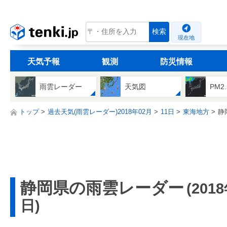
tenki.jp
検索
現在地
天気予報
観測
防災情報
雨雲レーダー
天気図
PM2
トップ
過去天気(雨雲レーダー)2018年02月
11日
東海地方
静
静岡県の雨雲レーダー
(201
日)