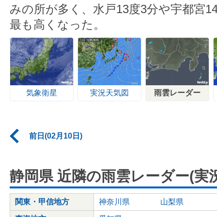
みの所が多く、水戸13度3分や宇都宮1
最も高くなった。
気象衛星
実況天気図
雨雲レーダー
前日(02月10日)
静岡県 近隣の雨雲レーダー(実況
関東・甲信地方
神奈川県
山梨県