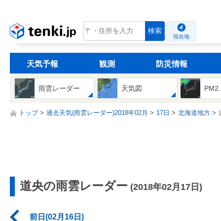
tenki.jp
検索
現在地
天気予報
観測
防災情報
雨雲レーダー
天気図
PM2
トップ
過去天気(雨雲レーダー)2018年02月
17日
北海道地方
道央の雨雲レーダー
(2018年02月17日)
前日(02月16日)