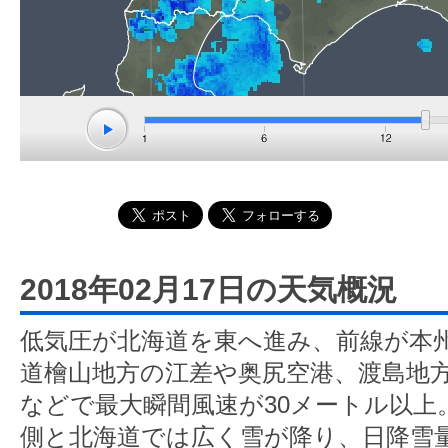
2018年02月17日の天気概況
低気圧が北海道を東へ進み、前線が本
道檜山地方の江差や奥尻空港、渡島地
などで最大瞬間風速が30メートル以上
側と北海道では広く雪が降り、日降雪量