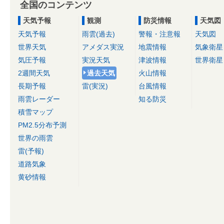
全国のコンテンツ
天気予報
観測
防災情報
天気図
天気予報
雨雲(過去)
警報・注意報
天気図
世界天気
アメダス実況
地震情報
気象衛星
気圧予報
実況天気
津波情報
世界衛星
2週間天気
過去天気
火山情報
長期予報
雷(実況)
台風情報
雨雲レーダー
知る防災
積雪マップ
PM2.5分布予測
世界の雨雲
雷(予報)
道路気象
黄砂情報