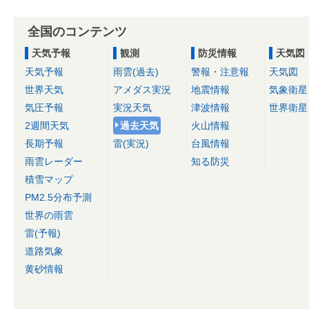
全国のコンテンツ
天気予報
観測
防災情報
天気図
天気予報
雨雲(過去)
警報・注意報
天気図
世界天気
アメダス実況
地震情報
気象衛星
気圧予報
実況天気
津波情報
世界衛星
2週間天気
過去天気
火山情報
長期予報
雷(実況)
台風情報
雨雲レーダー
知る防災
積雪マップ
PM2.5分布予測
世界の雨雲
雷(予報)
道路気象
黄砂情報