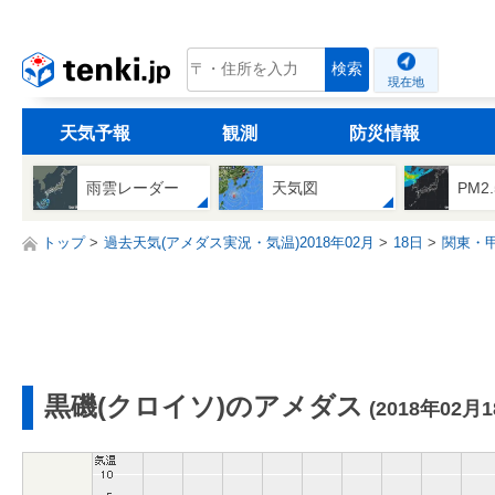
tenki.jp
検索
現在地
天気予報
観測
防災情報
雨雲レーダー
天気図
PM2
トップ
過去天気(アメダス実況・気温)2018年02月
18日
関東・
黒磯(クロイソ)のアメダス
(2018年02月1