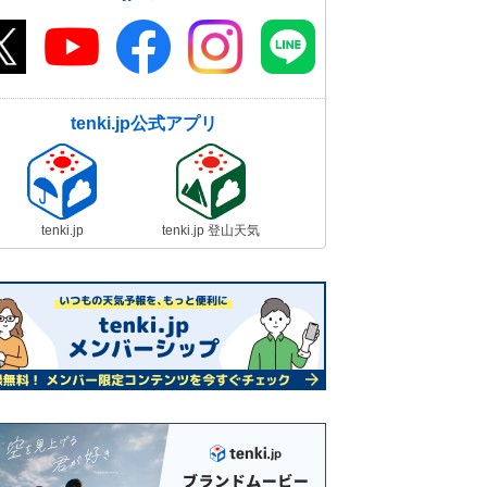
tenki.jp公式アプリ
tenki.jp
tenki.jp 登山天気