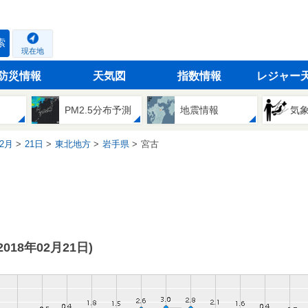
索
現在地
防災情報
天気図
指数情報
レジャー
PM2.5分布予測
地震情報
気
2月
21日
東北地方
岩手県
宮古
(2018年02月21日)