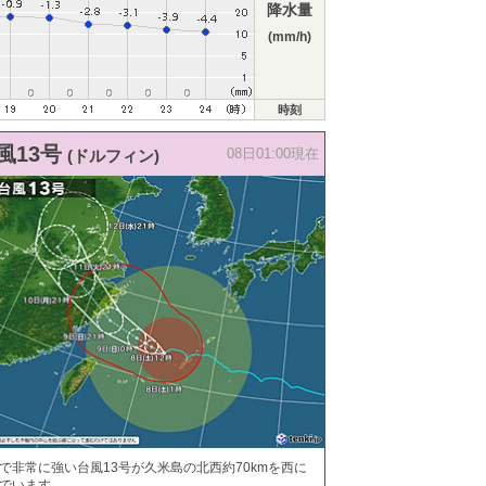
降水量
(mm/h)
時刻
風13号
(ドルフィン)
08日01:00現在
で非常に強い台風13号が久米島の北西約70kmを西に
でいます