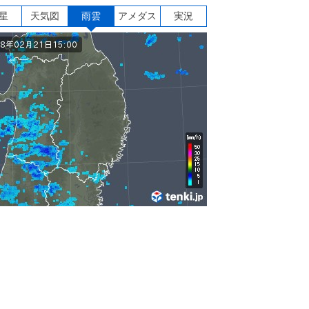
星
天気図
雨雲
アメダス
実況