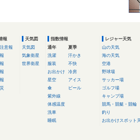
情報
天気図
指数情報
レジャー天気
注意報
天気図
通年
夏季
山の天気
報
気象衛星
洗濯
汗かき
海の天気
報
世界衛星
服装
不快
空港
報
お出かけ
冷房
野球場
報
星空
アイス
サッカー場
災
傘
ビール
ゴルフ場
紫外線
キャンプ場
体感温度
競馬・競艇・競輪
洗車
釣り
睡眠
お出かけスポット