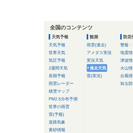
全国のコンテンツ
天気予報
観測
防災
天気予報
雨雲(過去)
警報・
世界天気
アメダス実況
地震情
気圧予報
実況天気
津波情
2週間天気
過去天気
火山情
長期予報
雷(実況)
台風情
雨雲レーダー
知る防
積雪マップ
PM2.5分布予測
世界の雨雲
雷(予報)
道路気象
黄砂情報