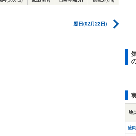
風向(16方位)
風速(m/s)
日照時間(分)
積雪深(cm)
翌日(02月22日)
地
盛