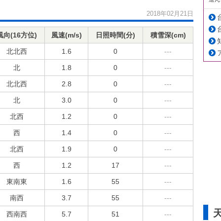
2018年02月21日
風向(16方位)
風速(m/s)
日照時間(分)
積雪深(cm)
北北西
1.6
0
---
北
1.8
0
---
北北西
2.8
0
---
北
3.0
0
---
北西
1.2
0
---
西
1.4
0
---
北西
1.9
0
---
西
1.2
17
---
東南東
1.6
55
---
南西
3.7
55
---
西南西
5.7
51
---