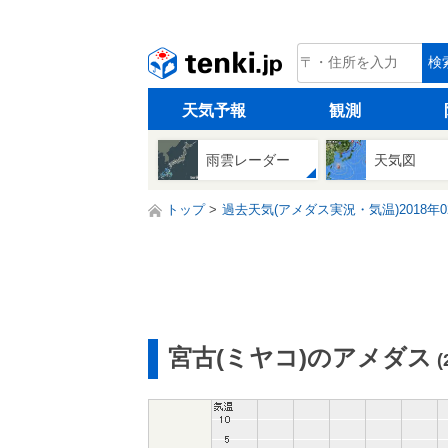
tenki.jp
検
天気予報
観測
雨雲レーダー
天気図
トップ
過去天気(アメダス実況・気温)2018年0
宮古(ミヤコ)のアメダス