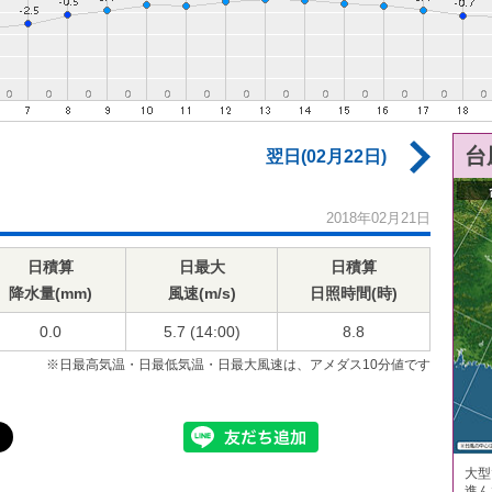
台
翌日(02月22日)
2018年02月21日
日積算
日最大
日積算
降水量(mm)
風速(m/s)
日照時間(時)
0.0
5.7 (14:00)
8.8
※日最高気温・日最低気温・日最大風速は、アメダス10分値です
大型
進ん