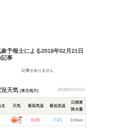
気象予報士による2018年02月21日
の記事
記事がありません
実況天気
2018年02月21日
(東北地方)
日積算
点名
天気
最高気温
最低気温
降水量
岡
0.0℃
-7.6℃
0.0
mm