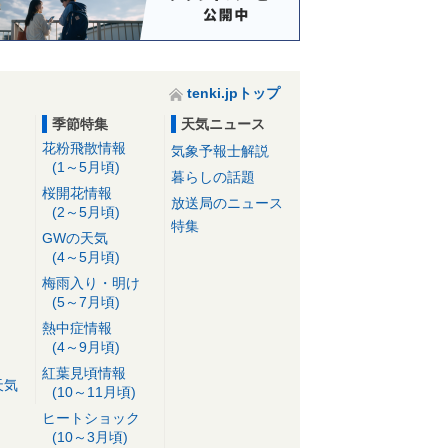
tenki.jpトップ
季節特集
天気ニュース
花粉飛散情報
気象予報士解説
(1～5月頃)
暮らしの話題
桜開花情報
放送局のニュース
(2～5月頃)
特集
GWの天気
(4～5月頃)
梅雨入り・明け
(5～7月頃)
熱中症情報
(4～9月頃)
紅葉見頃情報
天気
(10～11月頃)
ヒートショック
(10～3月頃)