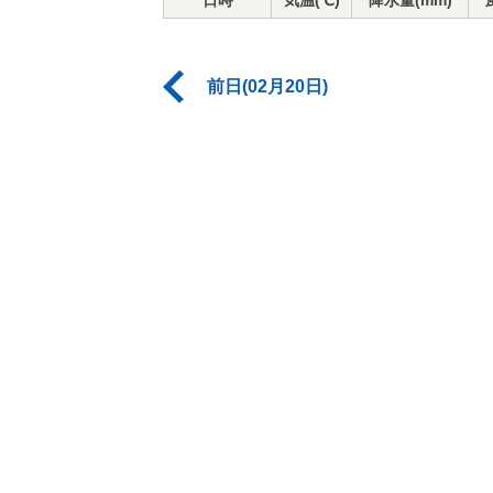
日時
気温(℃)
降水量(mm)
前日(02月20日)