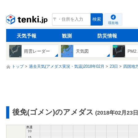
tenki.jp
検索
現在地
天気予報
観測
防災情報
雨雲レーダー
天気図
PM2
トップ
過去天気(アメダス実況・気温)2018年02月
23日
四国地
後免(ゴメン)のアメダス
(2018年02月23日