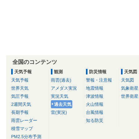
全国のコンテンツ
天気予報
観測
防災情報
天気図
天気予報
雨雲(過去)
警報・注意報
天気図
世界天気
アメダス実況
地震情報
気象衛星
気圧予報
実況天気
津波情報
世界衛星
2週間天気
過去天気
火山情報
長期予報
雷(実況)
台風情報
雨雲レーダー
知る防災
積雪マップ
PM2.5分布予測