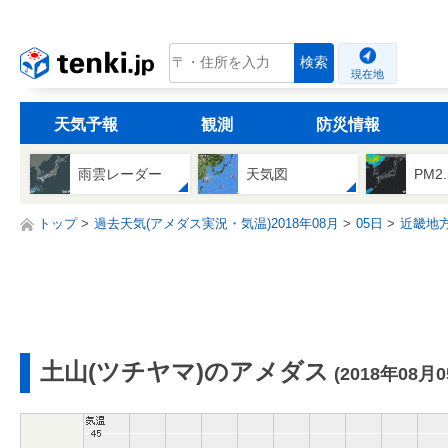
tenki.jp
検索
現在地
天気予報
観測
防災情報
雨雲レーダー
天気図
PM2
トップ
過去天気(アメダス実況・気温)2018年08月
05日
近畿地
土山(ツチヤマ)のアメダス
(2018年08月0