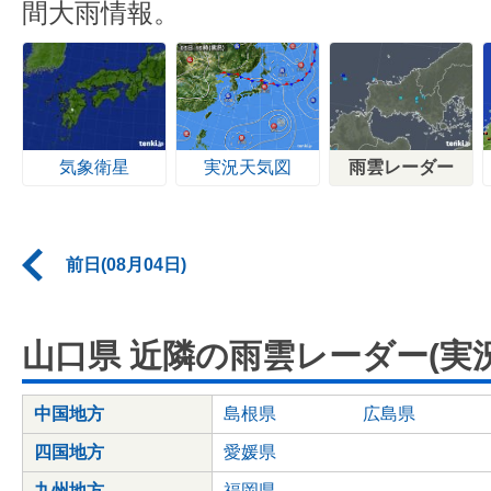
間大雨情報。
気象衛星
実況天気図
雨雲レーダー
前日(08月04日)
山口県 近隣の雨雲レーダー(実況
中国地方
島根県
広島県
四国地方
愛媛県
九州地方
福岡県