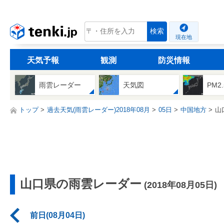
tenki.jp
検索
現在地
天気予報
観測
防災情報
雨雲レーダー
天気図
PM2
トップ
過去天気(雨雲レーダー)2018年08月
05日
中国地方
山
山口県の雨雲レーダー
(2018年08月05日)
前日(08月04日)