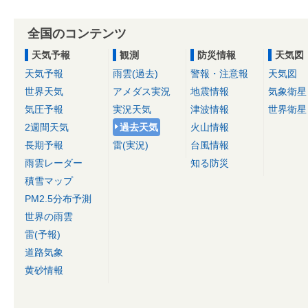
全国のコンテンツ
天気予報
観測
防災情報
天気図
天気予報
雨雲(過去)
警報・注意報
天気図
世界天気
アメダス実況
地震情報
気象衛星
気圧予報
実況天気
津波情報
世界衛星
2週間天気
過去天気
火山情報
長期予報
雷(実況)
台風情報
雨雲レーダー
知る防災
積雪マップ
PM2.5分布予測
世界の雨雲
雷(予報)
道路気象
黄砂情報