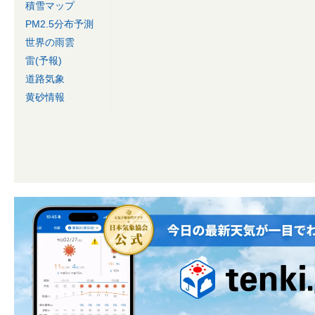
積雪マップ
PM2.5分布予測
世界の雨雲
雷(予報)
道路気象
黄砂情報