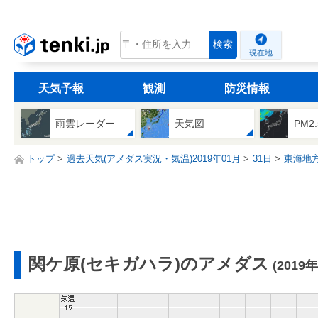
tenki.jp
検索
現在地
天気予報
観測
防災情報
雨雲レーダー
天気図
PM2
トップ
過去天気(アメダス実況・気温)2019年01月
31日
東海地
関ケ原(セキガハラ)のアメダス
(2019