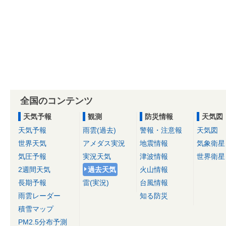
全国のコンテンツ
天気予報
観測
防災情報
天気図
天気予報
雨雲(過去)
警報・注意報
天気図
世界天気
アメダス実況
地震情報
気象衛星
気圧予報
実況天気
津波情報
世界衛星
2週間天気
過去天気
火山情報
長期予報
雷(実況)
台風情報
雨雲レーダー
知る防災
積雪マップ
PM2.5分布予測