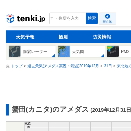
tenki.jp
検索
現在地
天気予報
観測
防災情報
雨雲レーダー
天気図
PM2
トップ
過去天気(アメダス実況・気温)2019年12月
31日
東北地
蟹田(カニタ)のアメダス
(2019年12月31日