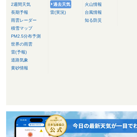
2週間天気
過去天気
火山情報
長期予報
雷(実況)
台風情報
雨雲レーダー
知る防災
積雪マップ
PM2.5分布予測
世界の雨雲
雷(予報)
道路気象
黄砂情報