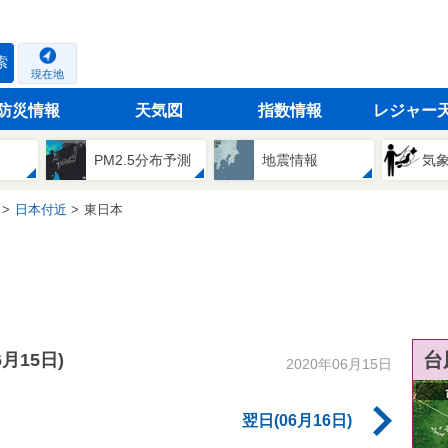
索
現在地
防災情報
天気図
指数情報
レジャー
PM2.5分布予測
地震情報
気
日本付近
東日本
台
6月15日)
2020年06月15日
翌日(06月16日)