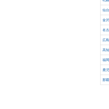
仙
金
名
広
高
福
鹿
那