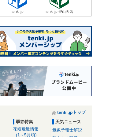
tenki.jp
tenki.jp 登山天気
tenki.jpトップ
季節特集
天気ニュース
花粉飛散情報
気象予報士解説
(1～5月頃)