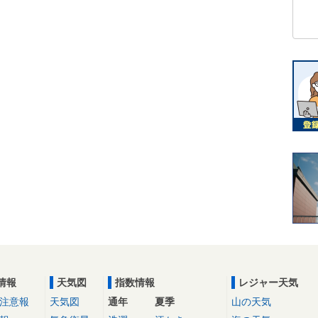
情報
天気図
指数情報
レジャー天気
注意報
天気図
通年
夏季
山の天気