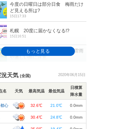
今度の日曜日は部分日食 梅雨だけ
ど見える所は?
15日17:33
札幌 20度に届かなくなる!?
15日16:51
あすも関東は気温上昇 午後は雷雨
や激しい雨に注意
15日16:30
静岡市や栃木県佐野市で35℃超 東
実況天気
2020年06月15日
(全国)
京都心など今年一番の暑さ
15日15:23
日積算
点名
天気
最高気温
最低気温
降水量
週末にかけて、北日本や東日本は暑
さが和らぎ、ヒンヤリする所も
京都心
32.6℃
21.0℃
0.0
mm
15日12:42
阪
30.4℃
24.8℃
0.0
mm
15～16日 鹿児島県に梅雨前線停
滞 土砂災害に警戒
幌
25.0℃
19.4℃
0.0
mm