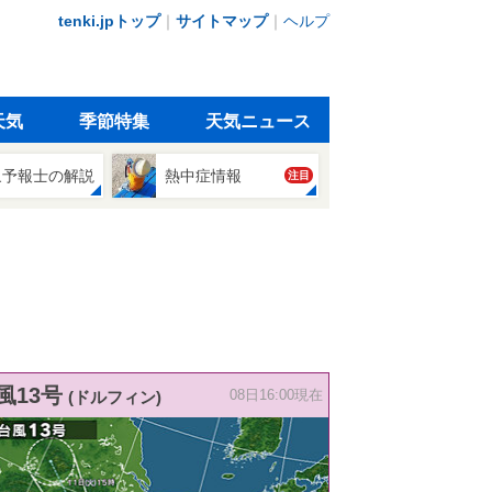
tenki.jpトップ
｜
サイトマップ
｜
ヘルプ
天気
季節特集
天気ニュース
象予報士の解説
熱中症情報
注目
風13号
(ドルフィン)
08日16:00現在