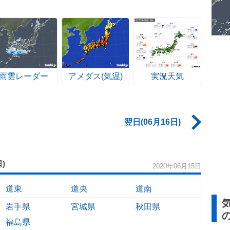
雨雲レーダー
アメダス(気温)
実況天気
翌日(06月16日)
日)
2020年06月15日
道東
道央
道南
岩手県
宮城県
秋田県
福島県