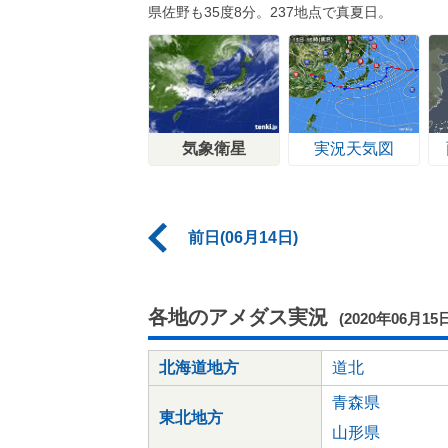
県佐野も35度8分。237地点で真夏日。
気象衛星
実況天気図
前日(06月14日)
各地のアメダス実況
(2020年06月15
北海道地方
道北
青森県
東北地方
山形県