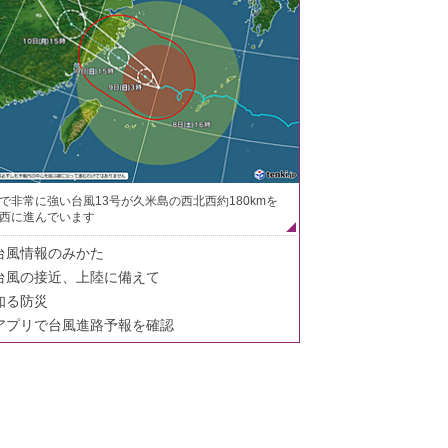
で非常に強い台風13号が久米島の西北西約180kmを
西に進んでいます
台風情報のみかた
台風の接近、上陸に備えて
知る防災
アプリで台風進路予報を確認