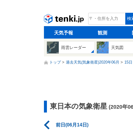
tenki.jp
検
天気予報
観測
雨雲レーダー
天気図
トップ
過去天気(気象衛星)2020年06月
15日
東日本の気象衛星
(2020年0
前日(06月14日)