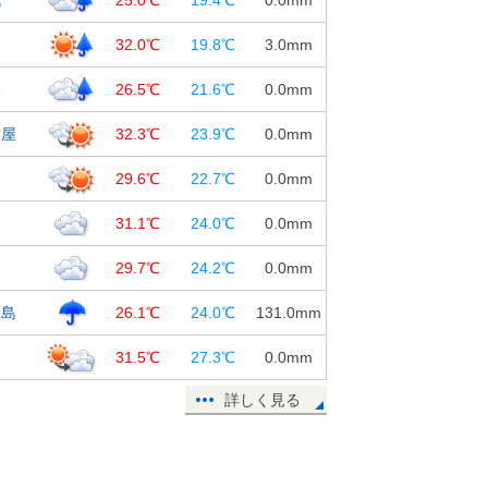
15日11:19
台
32.0℃
19.8℃
3.0
mm
都心はすでに30℃に 梅雨の晴れ間
の関東 35℃以上も
沢
26.5℃
21.6℃
0.0
mm
15日11:00
古屋
32.3℃
23.9℃
0.0
mm
15日 お帰り時間の傘予報
島
29.6℃
22.7℃
0.0
mm
15日10:02
知
31.1℃
24.0℃
0.0
mm
15日 九州南部で滝のような雨 関
東甲信は猛烈な暑さ
岡
29.7℃
24.2℃
0.0
mm
15日07:21
児島
26.1℃
24.0℃
131.0
mm
覇
31.5℃
27.3℃
0.0
mm
詳しく見る