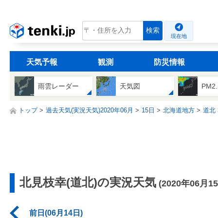
tenki.jp
検索
現在地
天気予報
観測
防災情報
雨雲レーダー
天気図
PM2
トップ
過去天気(実況天気)2020年06月
15日
北海道地方
道北
北見枝幸(道北)の実況天気
(2020年06月1
前日(06月14日)