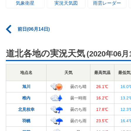
気象衛星
実況天気図
雨雲レーダー
前日(06月14日)
道北各地の実況天気
(2020年06月
地点名
天気
最高気温
最低気
旭川
曇のち晴
26.1℃
16.0
稚内
曇一時雨
16.2℃
13.2
北見枝幸
曇のち雨
17.8℃
12.3
羽幌
曇のち雨
23.5℃
16.4