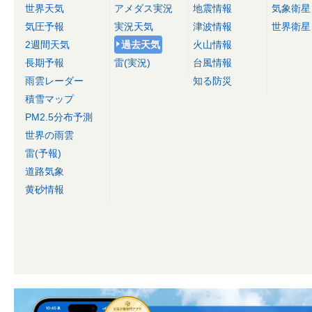
世界天気
アメダス実況
地震情報
気象衛星
気圧予報
実況天気
津波情報
世界衛星
2週間天気
過去天気
火山情報
長期予報
雷(実況)
台風情報
雨雲レーダー
知る防災
積雪マップ
PM2.5分布予測
世界の雨雲
雷(予報)
道路気象
黄砂情報