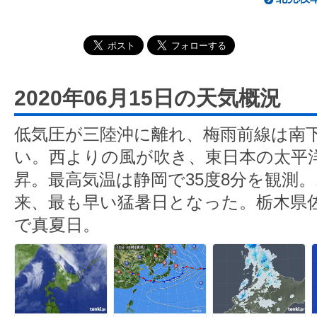
2020年06月15日の天気概況
低気圧が三陸沖に離れ、梅雨前線は南
い。西よりの風が吹き、東日本の太平
昇。最高気温は静岡で35度8分を観測。
来、最も早い猛暑日となった。栃木県佐野
で真夏日。