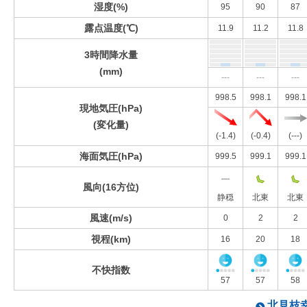
湿度(%)
95
90
87
露点温度(℃)
11.9
11.2
11.8
3時間降水量
(mm)
---
---
---
998.5
998.1
998.1
現地気圧(hPa)
(変化量)
(-1.4)
(-0.4)
(---)
海面気圧(hPa)
999.5
999.1
999.1
風向(16方位)
静穏
北東
北東
風速(m/s)
0
2
2
視程(km)
16
20
18
不快指数
57
57
58
北見枝幸