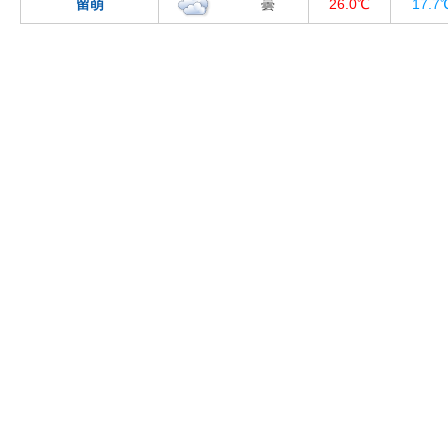
留萌
曇
26.0℃
17.7