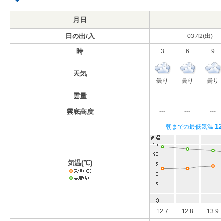
月日
日の出/入
03:42(出)
時
3
6
9
天気
曇り
曇り
曇り
雲量
---
---
---
雲底高度
---
---
---
1
朝までの最低気温
気温(℃)
12.7
12.8
13.9