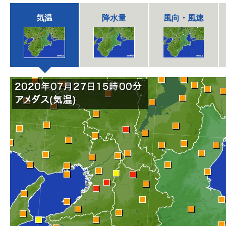
気温
降水量
風向・風速