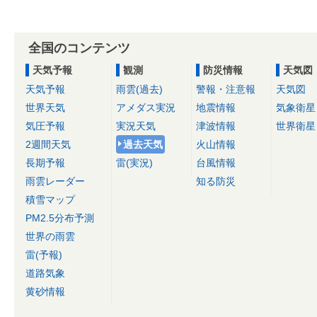
全国のコンテンツ
天気予報
観測
防災情報
天気図
天気予報
雨雲(過去)
警報・注意報
天気図
世界天気
アメダス実況
地震情報
気象衛星
気圧予報
実況天気
津波情報
世界衛星
2週間天気
過去天気
火山情報
長期予報
雷(実況)
台風情報
雨雲レーダー
知る防災
積雪マップ
PM2.5分布予測
世界の雨雲
雷(予報)
道路気象
黄砂情報