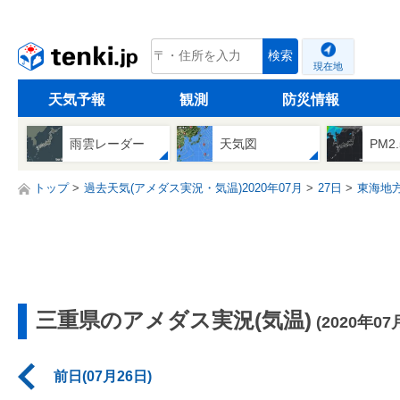
tenki.jp
検索
現在地
天気予報
観測
防災情報
雨雲レーダー
天気図
PM2
トップ
過去天気(アメダス実況・気温)2020年07月
27日
東海地
三重県のアメダス実況(気温)
(2020年07
前日(07月26日)