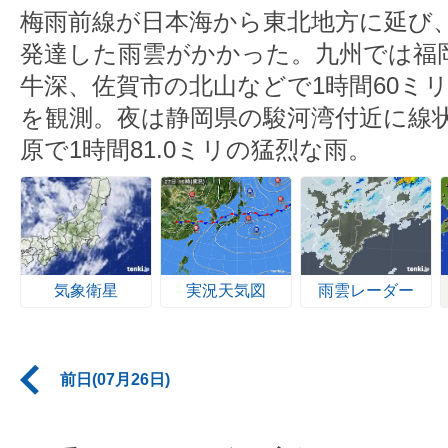
梅雨前線が日本海から東北地方に延び
発達した雨雲がかかった。九州では福
牛深、佐賀市の北山などで1時間60ミ
を観測。夜は静岡県の駿河湾付近に線
原で1時間81.0ミリの猛烈な雨。
気象衛星
実況天気図
雨雲レーダー
前日(07月26日)