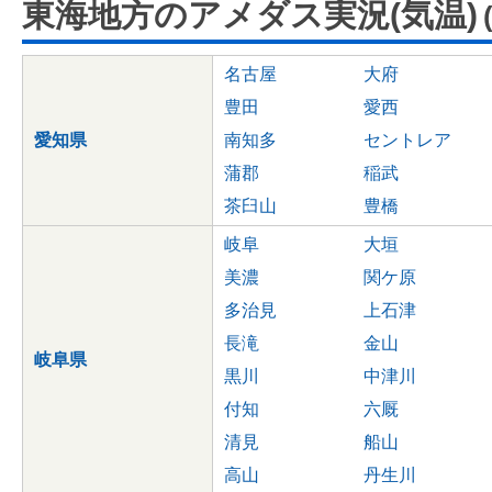
東海地方のアメダス実況(気温)
名古屋
大府
豊田
愛西
愛知県
南知多
セントレア
蒲郡
稲武
茶臼山
豊橋
岐阜
大垣
美濃
関ケ原
多治見
上石津
長滝
金山
岐阜県
黒川
中津川
付知
六厩
清見
船山
高山
丹生川