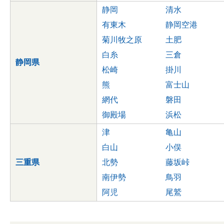
静岡
清水
有東木
静岡空港
菊川牧之原
土肥
白糸
三倉
静岡県
松崎
掛川
熊
富士山
網代
磐田
御殿場
浜松
津
亀山
白山
小俣
三重県
北勢
藤坂峠
南伊勢
鳥羽
阿児
尾鷲