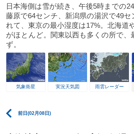
日本海側は雪が続き、午後5時までの2
藤原で64センチ、新潟県の湯沢で49
れて、東京の最小湿度は17%。北海道
がほとんど。関東以西も多くの所で、最
ず。
気象衛星
実況天気図
雨雲レーダー
前日(02月08日)