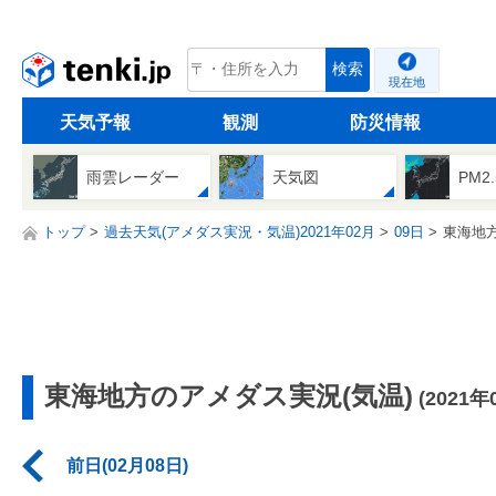
tenki.jp
検索
現在地
天気予報
観測
防災情報
雨雲レーダー
天気図
PM2
トップ
過去天気(アメダス実況・気温)2021年02月
09日
東海地
東海地方のアメダス実況(気温)
(2021年
前日(02月08日)