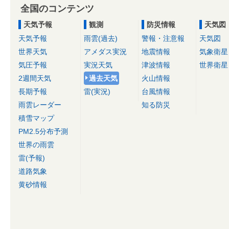
全国のコンテンツ
天気予報
観測
防災情報
天気図
天気予報
雨雲(過去)
警報・注意報
天気図
世界天気
アメダス実況
地震情報
気象衛星
気圧予報
実況天気
津波情報
世界衛星
2週間天気
過去天気
火山情報
長期予報
雷(実況)
台風情報
雨雲レーダー
知る防災
積雪マップ
PM2.5分布予測
世界の雨雲
雷(予報)
道路気象
黄砂情報