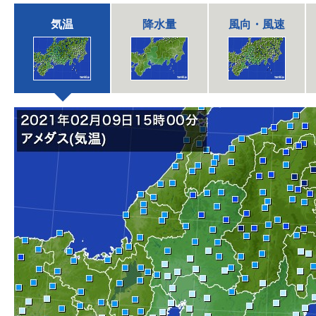
気温
降水量
風向・風速