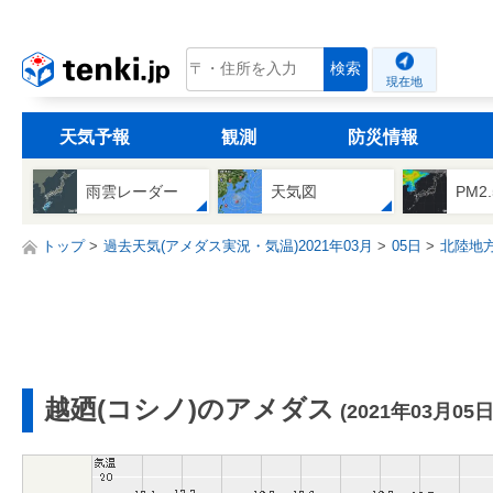
tenki.jp
検索
現在地
天気予報
観測
防災情報
雨雲レーダー
天気図
PM2
トップ
過去天気(アメダス実況・気温)2021年03月
05日
北陸地
越廼(コシノ)のアメダス
(2021年03月05日