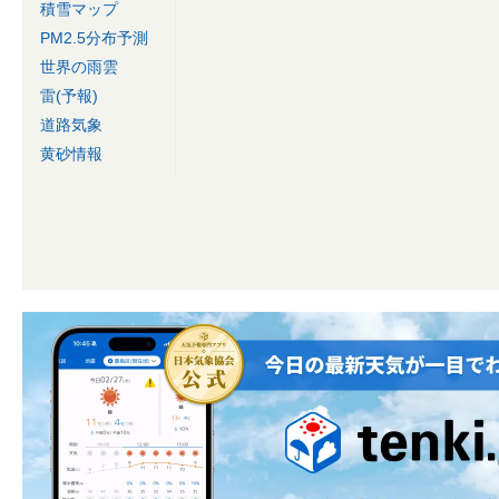
積雪マップ
PM2.5分布予測
世界の雨雲
雷(予報)
道路気象
黄砂情報