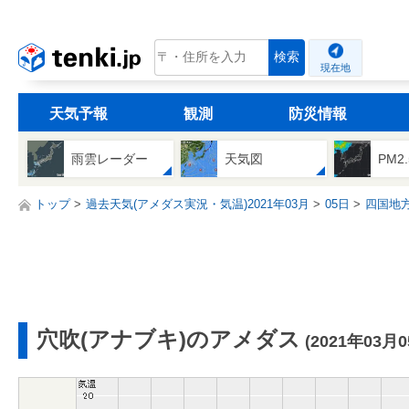
tenki.jp
検索
現在地
天気予報
観測
防災情報
雨雲レーダー
天気図
PM2
トップ
過去天気(アメダス実況・気温)2021年03月
05日
四国地
穴吹(アナブキ)のアメダス
(2021年03月0