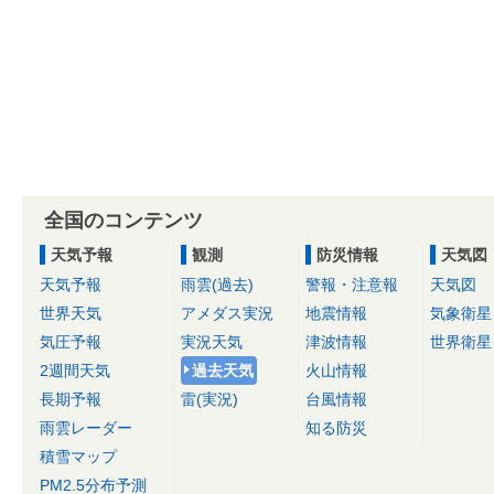
全国のコンテンツ
天気予報
観測
防災情報
天気図
天気予報
雨雲(過去)
警報・注意報
天気図
世界天気
アメダス実況
地震情報
気象衛星
気圧予報
実況天気
津波情報
世界衛星
2週間天気
過去天気
火山情報
長期予報
雷(実況)
台風情報
雨雲レーダー
知る防災
積雪マップ
PM2.5分布予測