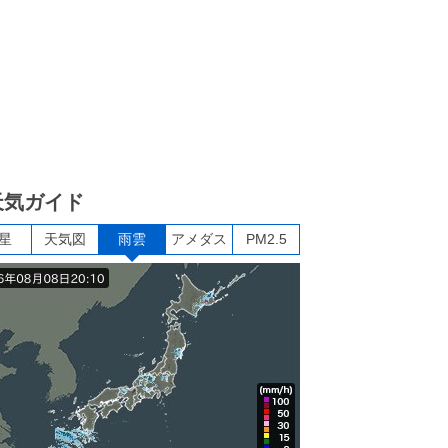
天気ガイド
星
天気図
雨雲
アメダス
PM2.5