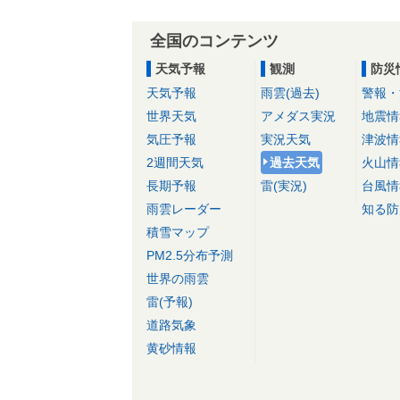
全国のコンテンツ
天気予報
観測
防災
天気予報
雨雲(過去)
警報・
世界天気
アメダス実況
地震情
気圧予報
実況天気
津波情
2週間天気
過去天気
火山情
長期予報
雷(実況)
台風情
雨雲レーダー
知る防
積雪マップ
PM2.5分布予測
世界の雨雲
雷(予報)
道路気象
黄砂情報