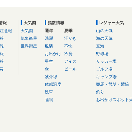
情報
天気図
指数情報
レジャー天気
注意報
天気図
通年
夏季
山の天気
報
気象衛星
洗濯
汗かき
海の天気
報
世界衛星
服装
不快
空港
報
お出かけ
冷房
野球場
報
星空
アイス
サッカー場
災
傘
ビール
ゴルフ場
紫外線
キャンプ場
体感温度
競馬・競艇・競輪
洗車
釣り
睡眠
お出かけスポット