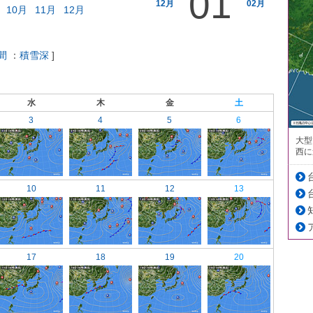
01
12月
02月
10月
11月
12月
間
：
積雪深
]
水
木
金
土
3
4
5
6
大型
西に
10
11
12
13
17
18
19
20