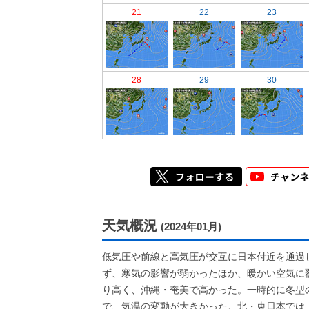
21
22
23
28
29
30
天気概況
(2024年01月)
低気圧や前線と高気圧が交互に日本付近を通過
ず、寒気の影響が弱かったほか、暖かい空気に
り高く、沖縄・奄美で高かった。一時的に冬型
で、気温の変動が大きかった。北・東日本では