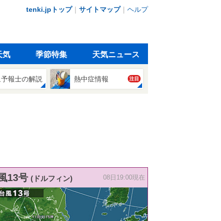
tenki.jpトップ
｜
サイトマップ
｜
ヘルプ
天気
季節特集
天気ニュース
象予報士の解説
熱中症情報
注目
風13号
(ドルフィン)
08日19:00現在