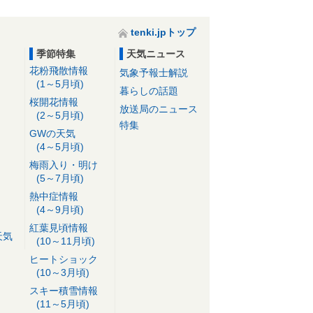
tenki.jpトップ
季節特集
天気ニュース
花粉飛散情報
気象予報士解説
(1～5月頃)
暮らしの話題
桜開花情報
放送局のニュース
(2～5月頃)
特集
GWの天気
(4～5月頃)
梅雨入り・明け
(5～7月頃)
熱中症情報
(4～9月頃)
紅葉見頃情報
天気
(10～11月頃)
ヒートショック
(10～3月頃)
スキー積雪情報
(11～5月頃)