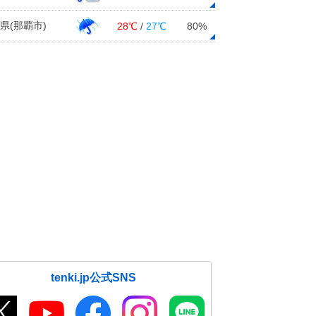
県(那覇市)
28℃
/
27℃
80%
tenki.jp公式SNS