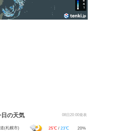
今日の天気
08日20:00発表
道(札幌市)
25℃
/
23℃
20%