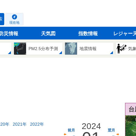
索
現在地
防災情報
天気図
指数情報
レジャー
PM2.5分布予測
地震情報
気
台
2024
020年
2021年
2022年
前月
翌月