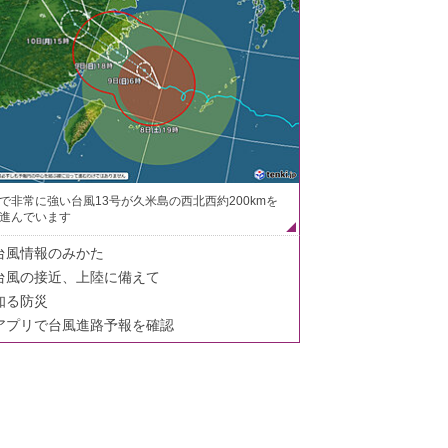
で非常に強い台風13号が久米島の西北西約200kmを
進んでいます
台風情報のみかた
台風の接近、上陸に備えて
知る防災
アプリで台風進路予報を確認