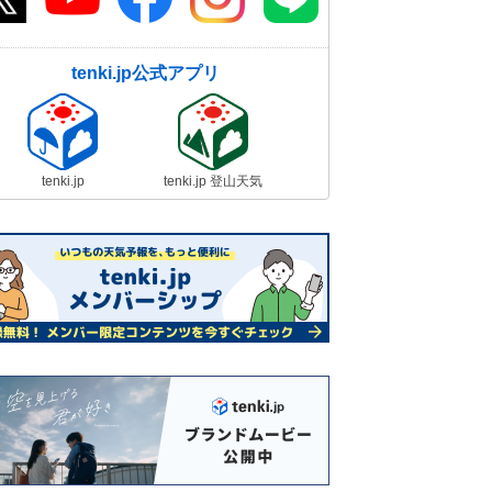
tenki.jp公式アプリ
tenki.jp
tenki.jp 登山天気