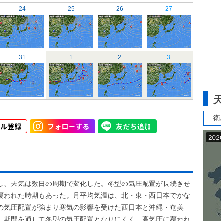
24
25
26
27
31
1
2
3
衛
し、天気は数日の周期で変化した。冬型の気圧配置が長続きせ
覆われた時期もあった。月平均気温は、北・東・西日本でかな
の気圧配置が強まり寒気の影響を受けた西日本と沖縄・奄美
、期間を通して冬型の気圧配置となりにくく、高気圧に覆われ