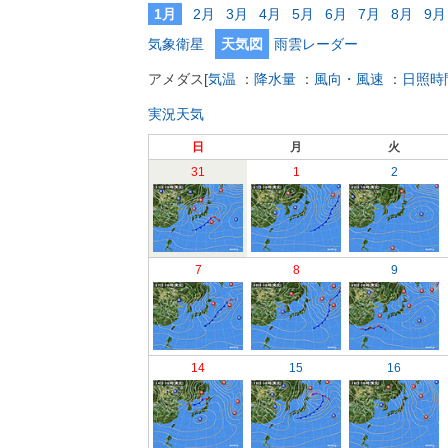
1月
2月
3月
4月
5月
6月
7月
8月
9月
気象衛星
天気図
雨雲レーダー
アメダス
[
気温
：
降水量
：
風向・風速
：
日照時
実況天気
日
月
火
31
1
2
7
8
9
14
15
16