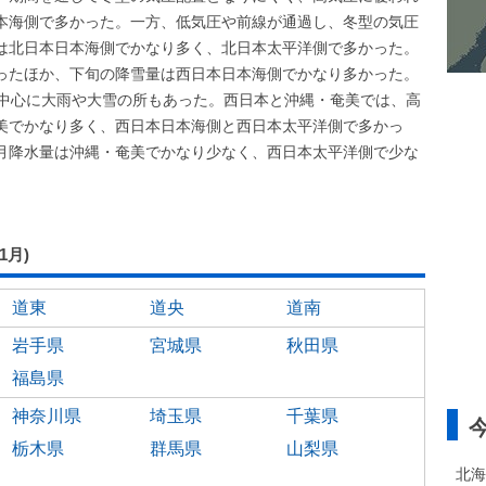
本海側で多かった。一方、低気圧や前線が通過し、冬型の気圧
は北日本日本海側でかなり多く、北日本太平洋側で多かった。
ったほか、下旬の降雪量は西日本日本海側でかなり多かった。
を中心に大雨や大雪の所もあった。西日本と沖縄・奄美では、高
美でかなり多く、西日本日本海側と西日本太平洋側で多かっ
月降水量は沖縄・奄美でかなり少なく、西日本太平洋側で少な
01月)
道東
道央
道南
岩手県
宮城県
秋田県
福島県
神奈川県
埼玉県
千葉県
栃木県
群馬県
山梨県
北海