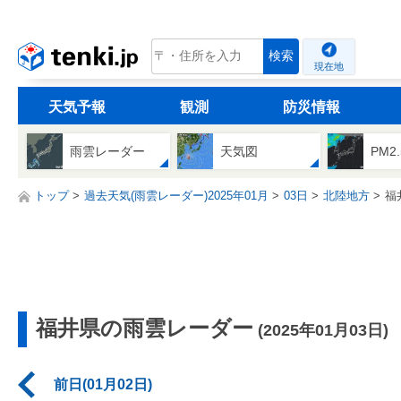
tenki.jp
検索
現在地
天気予報
観測
防災情報
雨雲レーダー
天気図
PM2
トップ
過去天気(雨雲レーダー)2025年01月
03日
北陸地方
福
福井県の雨雲レーダー
(2025年01月03日)
前日(01月02日)