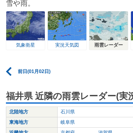
雪や雨。
気象衛星
実況天気図
雨雲レーダー
前日(01月02日)
福井県 近隣の雨雲レーダー(実況
北陸地方
石川県
東海地方
岐阜県
近畿地方
京都府
滋賀県