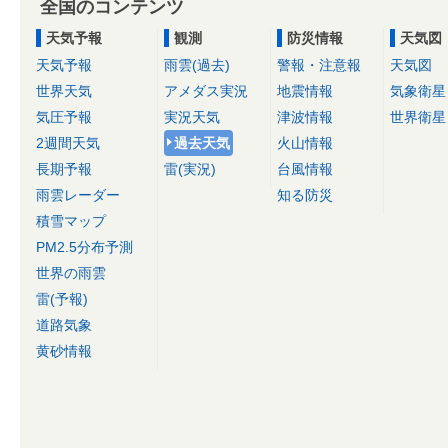
全国のコンテンツ
天気予報
観測
防災情報
天気図
天気予報
雨雲(過去)
警報・注意報
天気図
世界天気
アメダス実況
地震情報
気象衛星
気圧予報
実況天気
津波情報
世界衛星
2週間天気
過去天気
火山情報
長期予報
雷(実況)
台風情報
雨雲レーダー
知る防災
積雪マップ
PM2.5分布予測
世界の雨雲
雷(予報)
道路気象
黄砂情報