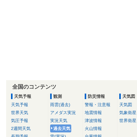
全国のコンテンツ
天気予報
観測
防災情報
天気図
天気予報
雨雲(過去)
警報・注意報
天気図
世界天気
アメダス実況
地震情報
気象衛星
気圧予報
実況天気
津波情報
世界衛星
2週間天気
過去天気
火山情報
長期予報
雷(実況)
台風情報