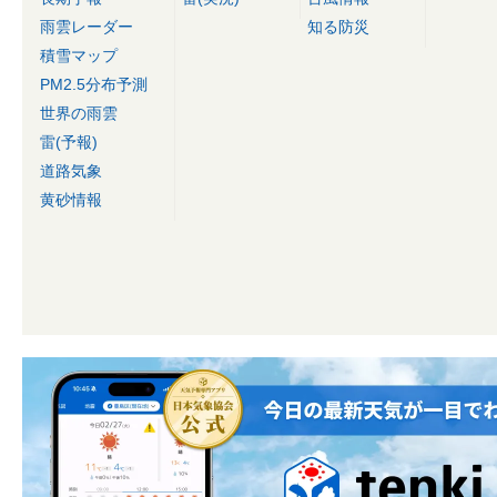
雨雲レーダー
知る防災
積雪マップ
PM2.5分布予測
世界の雨雲
雷(予報)
道路気象
黄砂情報