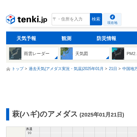
tenki.jp
検索
現在地
天気予報
観測
防災情報
雨雲レーダー
天気図
PM2
トップ
過去天気(アメダス実況・気温)2025年01月
21日
中国地
萩(ハギ)のアメダス
(2025年01月21日)