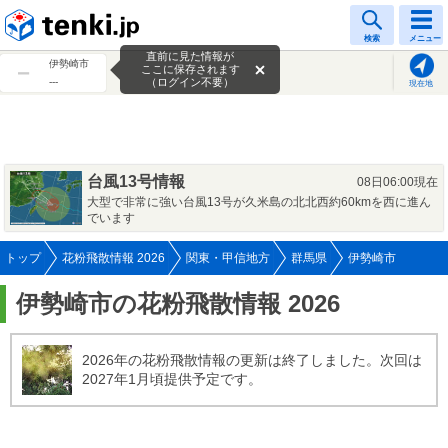
tenki.jp
検索
メニュー
直前に見た情報が
伊勢崎市
ここに保存されます
---
（ログイン不要）
現在地
台風13号情報
08日06:00現在
大型で非常に強い台風13号が久米島の北北西約60kmを西に進ん
でいます
トップ
花粉飛散情報 2026
関東・甲信地方
群馬県
伊勢崎市
伊勢崎市の花粉飛散情報 2026
2026年の花粉飛散情報の更新は終了しました。次回は
2027年1月頃提供予定です。