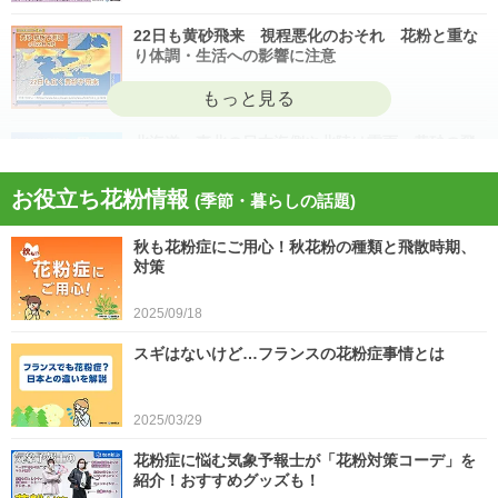
22日も黄砂飛来 視程悪化のおそれ 花粉と重な
り体調・生活への影響に注意
2026/04/22
北海道・東北の日本海側や北陸は雷雨 黄砂の飛
来も注意 今日4月21日(火)の天気
お役立ち花粉情報
(季節・暮らしの話題)
2026/04/21
秋も花粉症にご用心！秋花粉の種類と飛散時期、
今日21日は黄砂が広く飛来 花粉とのダブル影響
対策
に注意 症状悪化や洗濯物など対策を
2025/09/18
2026/04/21
スギはないけど…フランスの花粉症事情とは
スギ、ヒノキ花粉シーズン終了へ 東京の飛散量
は例年の1.2倍(速報値)
2026/04/20
2025/03/29
気象予報士の解説をもっと見る
花粉症に悩む気象予報士が「花粉対策コーデ」を
紹介！おすすめグッズも！