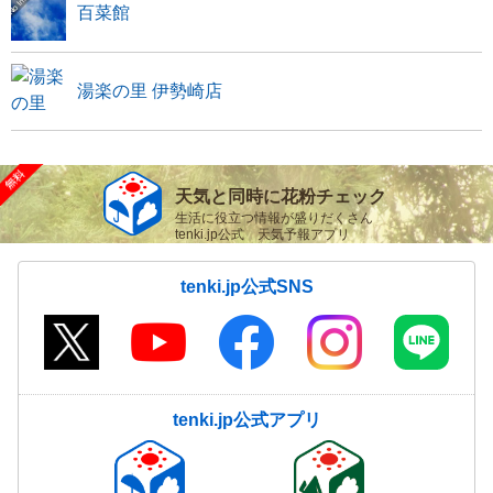
百菜館
湯楽の里 伊勢崎店
天気と同時に花粉チェック
生活に役立つ情報が盛りだくさん
tenki.jp公式 天気予報アプリ
tenki.jp公式SNS
tenki.jp公式アプリ