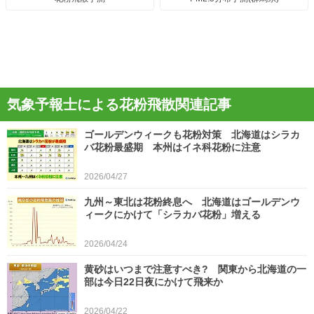
気象予報士による花粉飛散関連記事
ゴールデンウィークも花粉対策 北海道はシラカ
バ花粉最盛期 本州はイネ科花粉に注意
2026/04/27
九州～東北は花粉終息へ 北海道はゴールデンウ
ィークにかけて「シラカバ花粉」増える
2026/04/24
黄砂はいつまで注意すべき? 関東から北海道の一
部は今日22日夜にかけて飛来か
2026/04/22