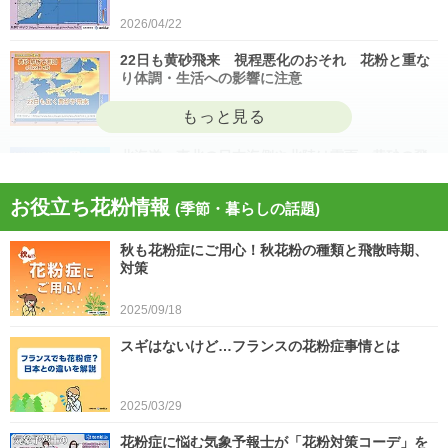
2026/04/22
22日も黄砂飛来 視程悪化のおそれ 花粉と重な
り体調・生活への影響に注意
2026/04/22
北海道・東北の日本海側や北陸は雷雨 黄砂の飛
来も注意 今日4月21日(火)の天気
お役立ち花粉情報
(季節・暮らしの話題)
2026/04/21
秋も花粉症にご用心！秋花粉の種類と飛散時期、
今日21日は黄砂が広く飛来 花粉とのダブル影響
対策
に注意 症状悪化や洗濯物など対策を
2025/09/18
2026/04/21
スギはないけど…フランスの花粉症事情とは
スギ、ヒノキ花粉シーズン終了へ 東京の飛散量
は例年の1.2倍(速報値)
2026/04/20
2025/03/29
気象予報士の解説をもっと見る
花粉症に悩む気象予報士が「花粉対策コーデ」を