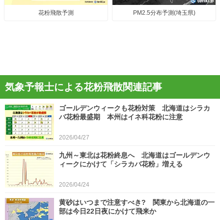
花粉飛散予測
PM2.5分布予測(埼玉県)
気象予報士による花粉飛散関連記事
ゴールデンウィークも花粉対策 北海道はシラカ
バ花粉最盛期 本州はイネ科花粉に注意
2026/04/27
九州～東北は花粉終息へ 北海道はゴールデンウ
ィークにかけて「シラカバ花粉」増える
2026/04/24
黄砂はいつまで注意すべき? 関東から北海道の一
部は今日22日夜にかけて飛来か