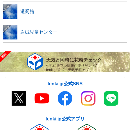
遷喬館
岩槻児童センター
天気と同時に花粉チェック
生活に役立つ情報が盛りだくさん
tenki.jp公式 天気予報アプリ
tenki.jp公式SNS
tenki.jp公式アプリ