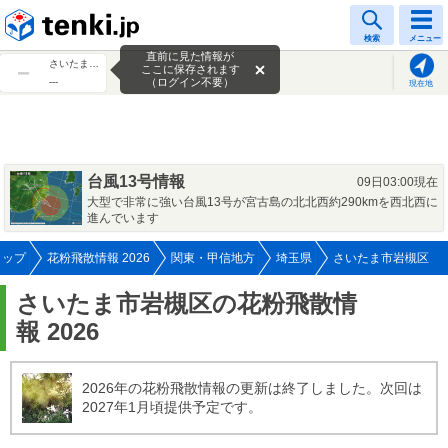
tenki.jp
検索
メニュー
直前に見た情報が
さいたま市岩槻区
ここに保存されます
---
（ログイン不要）
現在地
台風13号情報
09日03:00現在
大型で非常に強い台風13号が宮古島の北北西約290kmを西北西に
進んでいます
トップ
花粉飛散情報 2026
関東・甲信地方
埼玉県
さいたま市岩槻区
さいたま市岩槻区の花粉飛散情
報 2026
2026年の花粉飛散情報の更新は終了しました。次回は
2027年1月頃提供予定です。