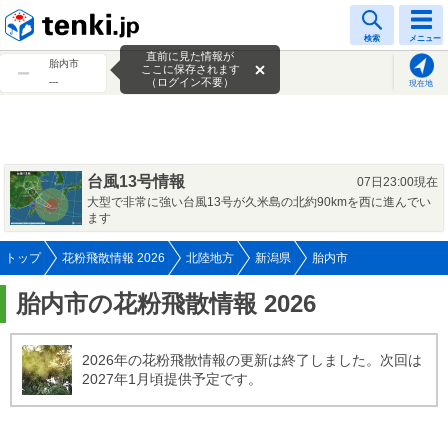
tenki.jp
検索
メニュー
直前に見た情報が
胎内市
ここに保存されます
---
（ログイン不要）
現在地
台風13号情報
07日23:00現在
大型で非常に強い台風13号が久米島の北約90kmを西に進んでい
ます
トップ
花粉飛散情報 2026
北陸地方
新潟県
胎内市
胎内市の花粉飛散情報 2026
2026年の花粉飛散情報の更新は終了しました。次回は
2027年1月頃提供予定です。