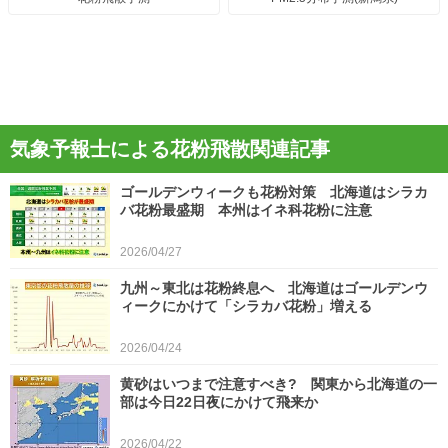
気象予報士による花粉飛散関連記事
ゴールデンウィークも花粉対策 北海道はシラカ
バ花粉最盛期 本州はイネ科花粉に注意
2026/04/27
九州～東北は花粉終息へ 北海道はゴールデンウ
ィークにかけて「シラカバ花粉」増える
2026/04/24
黄砂はいつまで注意すべき? 関東から北海道の一
部は今日22日夜にかけて飛来か
2026/04/22