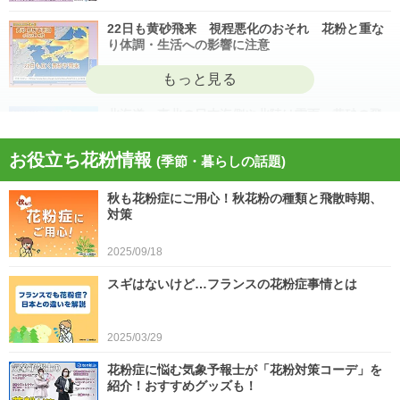
22日も黄砂飛来 視程悪化のおそれ 花粉と重な
り体調・生活への影響に注意
2026/04/22
北海道・東北の日本海側や北陸は雷雨 黄砂の飛
来も注意 今日4月21日(火)の天気
お役立ち花粉情報
(季節・暮らしの話題)
2026/04/21
秋も花粉症にご用心！秋花粉の種類と飛散時期、
今日21日は黄砂が広く飛来 花粉とのダブル影響
対策
に注意 症状悪化や洗濯物など対策を
2025/09/18
2026/04/21
スギはないけど…フランスの花粉症事情とは
スギ、ヒノキ花粉シーズン終了へ 東京の飛散量
は例年の1.2倍(速報値)
2026/04/20
2025/03/29
気象予報士の解説をもっと見る
花粉症に悩む気象予報士が「花粉対策コーデ」を
紹介！おすすめグッズも！