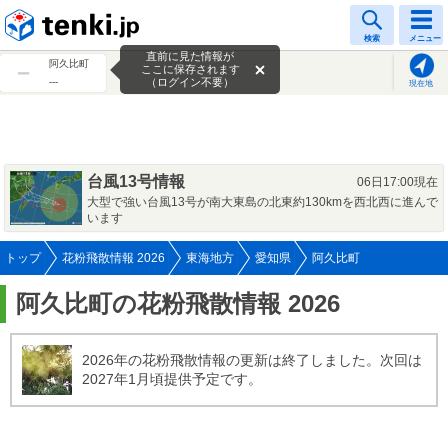
tenki.jp
検索
メニュー
直前に見た情報が
阿久比町
ここに保存されます
---
（ログイン不要）
現在地
台風13号情報
06日17:00現在
大型で強い台風13号が南大東島の北東約130kmを西北西に進んで
います
トップ
花粉飛散情報 2026
東海地方
愛知県
阿久比町
阿久比町の花粉飛散情報 2026
2026年の花粉飛散情報の更新は終了しました。次回は
2027年1月頃提供予定です。