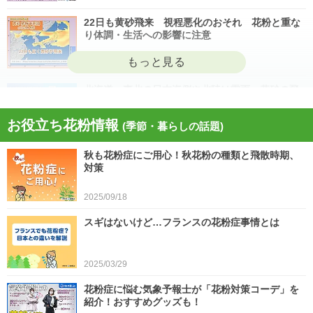
22日も黄砂飛来 視程悪化のおそれ 花粉と重な
り体調・生活への影響に注意
2026/04/22
北海道・東北の日本海側や北陸は雷雨 黄砂の飛
来も注意 今日4月21日(火)の天気
お役立ち花粉情報
(季節・暮らしの話題)
2026/04/21
秋も花粉症にご用心！秋花粉の種類と飛散時期、
今日21日は黄砂が広く飛来 花粉とのダブル影響
対策
に注意 症状悪化や洗濯物など対策を
2025/09/18
2026/04/21
スギはないけど…フランスの花粉症事情とは
スギ、ヒノキ花粉シーズン終了へ 東京の飛散量
は例年の1.2倍(速報値)
2026/04/20
2025/03/29
気象予報士の解説をもっと見る
花粉症に悩む気象予報士が「花粉対策コーデ」を
紹介！おすすめグッズも！