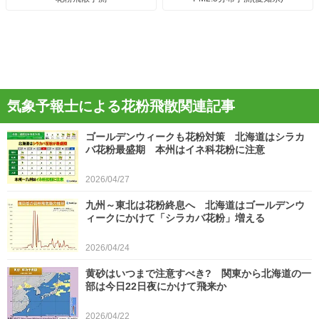
気象予報士による花粉飛散関連記事
ゴールデンウィークも花粉対策 北海道はシラカ
バ花粉最盛期 本州はイネ科花粉に注意
2026/04/27
九州～東北は花粉終息へ 北海道はゴールデンウ
ィークにかけて「シラカバ花粉」増える
2026/04/24
黄砂はいつまで注意すべき? 関東から北海道の一
部は今日22日夜にかけて飛来か
2026/04/22