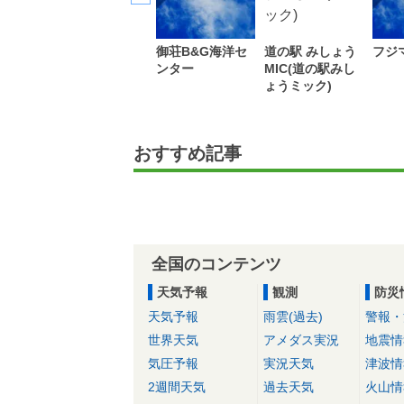
御荘B&G海洋セ
道の駅 みしょう
フジ
ンター
MIC(道の駅みし
ょうミック)
おすすめ記事
全国のコンテンツ
天気予報
観測
防災
天気予報
雨雲(過去)
警報・
世界天気
アメダス実況
地震情
気圧予報
実況天気
津波情
2週間天気
過去天気
火山情