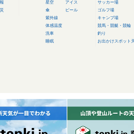
報
星空
アイス
サッカー場
災
傘
ビール
ゴルフ場
紫外線
キャンプ場
体感温度
競馬・競艇・競輪
洗車
釣り
睡眠
お出かけスポット