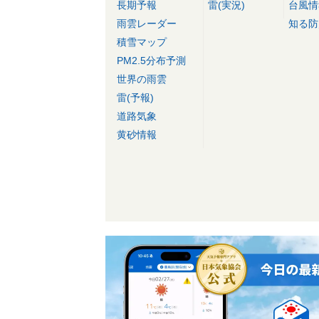
長期予報
雷(実況)
台風情
雨雲レーダー
知る防
積雪マップ
PM2.5分布予測
世界の雨雲
雷(予報)
道路気象
黄砂情報