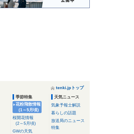
一本松温泉あけ
石垣の里 だんだ
すくも84(はちよ
宿毛市立宿毛
ぼの荘
ん館
ん)マリンターミ
史館
ナル
tenki.jpトップ
季節特集
天気ニュース
花粉飛散情報
気象予報士解説
(1～5月頃)
暮らしの話題
桜開花情報
放送局のニュース
(2～5月頃)
特集
GWの天気