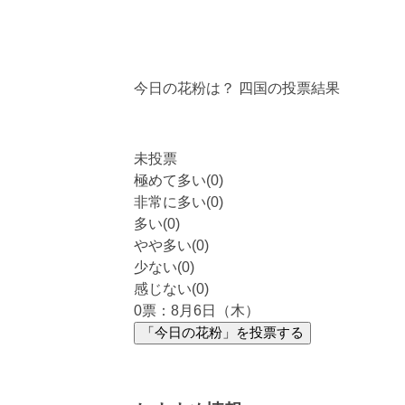
今日の花粉は？
四国
の投票結果
未投票
極めて多い(0)
非常に多い(0)
多い(0)
やや多い(0)
少ない(0)
感じない(0)
0
票：8月6日（木）
「今日の花粉」を投票する