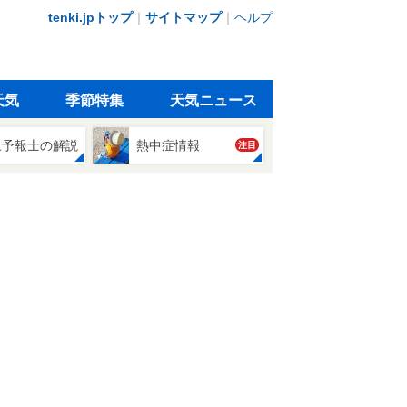
tenki.jpトップ
｜
サイトマップ
｜
ヘルプ
天気
季節特集
天気ニュース
象予報士の解説
熱中症情報
注目