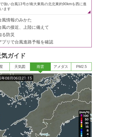
で強い台風13号が南大東島の北北東約90kmを西に進
います
台風情報のみかた
台風の接近、上陸に備えて
知る防災
アプリで台風進路予報を確認
天気ガイド
星
天気図
雨雲
アメダス
PM2.5