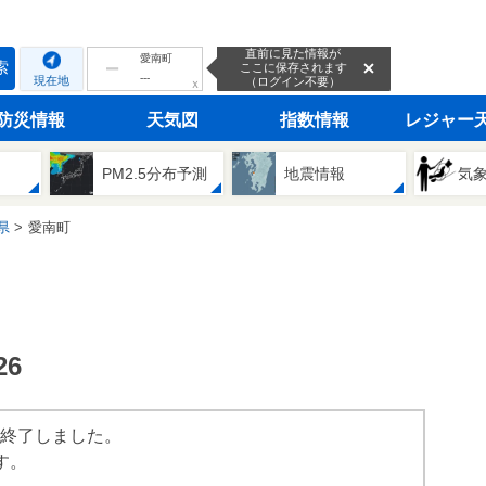
直前に見た情報が
愛南町
索
ここに保存されます
---
現在地
（ログイン不要）
ｘ
防災情報
天気図
指数情報
レジャー
PM2.5分布予測
地震情報
気
県
愛南町
6
は終了しました。
す。