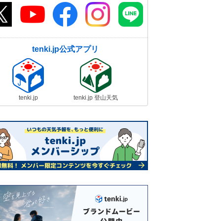
tenki.jp公式アプリ
tenki.jp
tenki.jp 登山天気