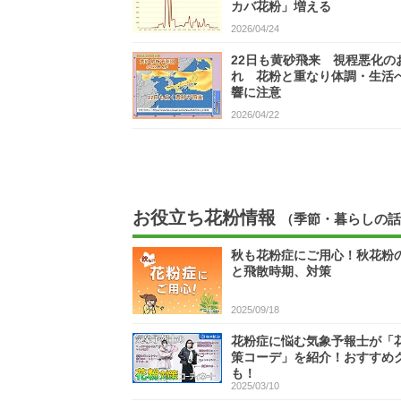
カバ花粉」増える
2026/04/24
22日も黄砂飛来 視程悪化の
れ 花粉と重なり体調・生活
響に注意
2026/04/22
お役立ち花粉情報
（季節・暮らしの話
秋も花粉症にご用心！秋花粉
と飛散時期、対策
2025/09/18
花粉症に悩む気象予報士が「
策コーデ」を紹介！おすすめ
も！
2025/03/10