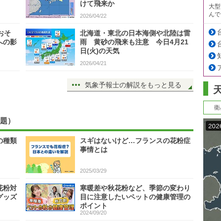
けて飛来か
大型
んで
2026/04/22
おそ
北海道・東北の日本海側や北陸は雷
への影
雨 黄砂の飛来も注意 今日4月21
日(火)の天気
2026/04/21
気象予報士の解説をもっと見る
衛
題）
の種類
スギはないけど…フランスの花粉症
事情とは
2025/03/29
花粉対
寒暖差や秋花粉など、季節の変わり
グッズ
目に注意したいペットの健康管理の
ポイント
2024/09/20