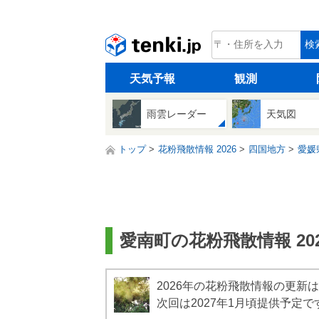
tenki.jp
検
天気予報
観測
雨雲レーダー
天気図
トップ
花粉飛散情報 2026
四国地方
愛媛
愛南町の花粉飛散情報 202
2026年の花粉飛散情報の更新
次回は2027年1月頃提供予定で