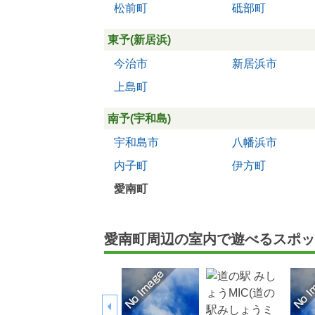
松前町
砥部町
東予(新居浜)
今治市
新居浜市
上島町
南予(宇和島)
宇和島市
八幡浜市
内子町
伊方町
愛南町
愛南町周辺の室内で遊べるスポッ