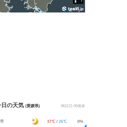
今日の天気
(愛媛県)
06日21:00発表
市
37℃
/
26℃
0%