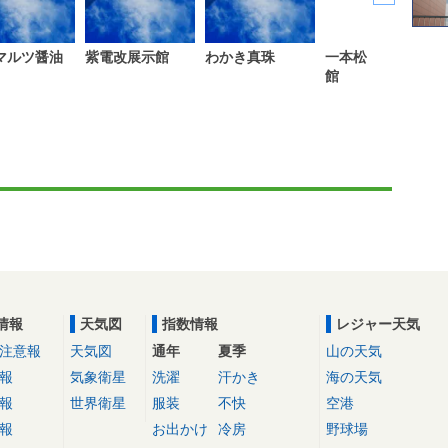
マルツ醤油
紫電改展示館
わかき真珠
一本松郷土資料
館
情報
天気図
指数情報
レジャー天気
注意報
天気図
通年
夏季
山の天気
報
気象衛星
洗濯
汗かき
海の天気
報
世界衛星
服装
不快
空港
報
お出かけ
冷房
野球場