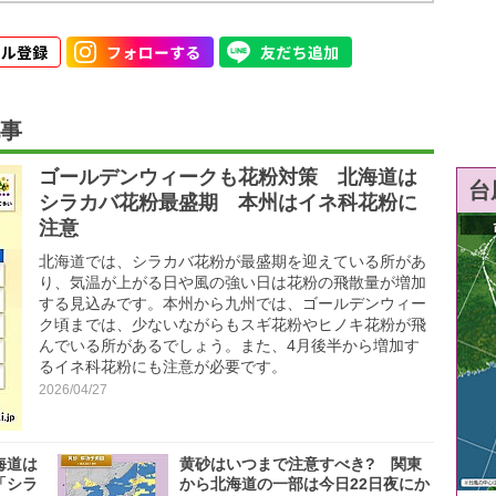
事
ゴールデンウィークも花粉対策 北海道は
台
シラカバ花粉最盛期 本州はイネ科花粉に
注意
北海道では、シラカバ花粉が最盛期を迎えている所があ
り、気温が上がる日や風の強い日は花粉の飛散量が増加
する見込みです。本州から九州では、ゴールデンウィー
ク頃までは、少ないながらもスギ花粉やヒノキ花粉が飛
んでいる所があるでしょう。また、4月後半から増加す
るイネ科花粉にも注意が必要です。
2026/04/27
海道は
黄砂はいつまで注意すべき? 関東
「シラ
から北海道の一部は今日22日夜にか