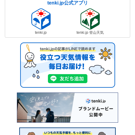
tenki.jp公式アプリ
tenki.jp
tenki.jp 登山天気