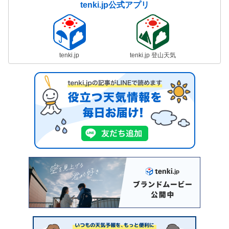
tenki.jp公式アプリ
tenki.jp
tenki.jp 登山天気