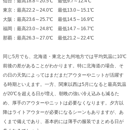
仙台：最高18.8～20.5℃ 最低9.7～12.4℃
東京：最高22.2～24.0℃ 最低13.0～15.1℃
大阪：最高23.6～25.7℃ 最低14.5～16.9℃
福岡：最高23.0～24.8℃ 最低14.7～16.7℃
那覇：最高26.3～27.0℃ 最低21.2～22.4℃
同じ5月でも、北海道・東北と九州地方では平均気温に10℃
前後の差があることがわかります。特に北海道の場合、そ
の日の天気によってはまだまだアウターやニットが活躍す
る時期といえます。一方、関東以西は5月になると最高気温
が20℃を超える日が増え、朝晩の強い冷え込みも減るた
め、厚手のアウターやニットは必要なくなります。夕方以
降はライトアウターが必要になるシーンもありますが、あ
くまで備えであり、基本的には薄手の服装でまとめる日が