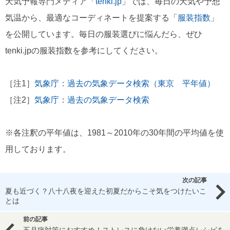
天気予報専門メディア「
tenki.jp
」では、毎日の天気や予想
気温から、最適なコーディネートを提案する「
服装指数
」
を公開しています。毎日の服装選びに悩んだら、ぜひ
tenki.jpの服装指数を参考にしてください。
［注1］
気象庁：過去の気象データ検索（東京 平年値）
［注2］
気象庁：過去の気象データ検索
※各注釈の平年値は、1981～2010年の30年間の平均値を使
用しております。
次の記事
夏も近づく？八十八夜を迎えた初夏だからこそ気をつけたいこ
とは
前の記事
五月病対策におすすめ！ストレスに負けない栄養満点レシピを