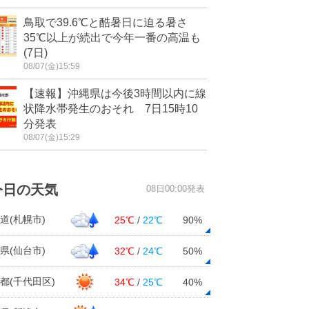
鳥取で39.6℃と酷暑日に迫る暑さ
35℃以上が続出で今年一番の高温も
(7日)
08/07(金)15:59
【速報】沖縄県は今後3時間以内に線
状降水帯発生のおそれ 7日15時10
分発表
08/07(金)15:29
今日の天気
08日00:00発表
道(札幌市)
25℃
/
22℃
90%
県(仙台市)
32℃
/
24℃
50%
都(千代田区)
34℃
/
25℃
40%