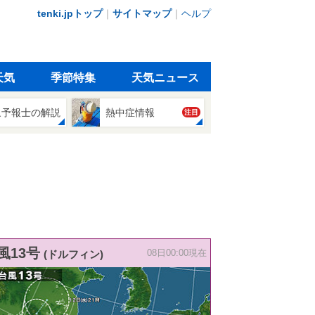
tenki.jpトップ
｜
サイトマップ
｜
ヘルプ
天気
季節特集
天気ニュース
象予報士の解説
熱中症情報
注目
風13号
(ドルフィン)
08日00:00現在