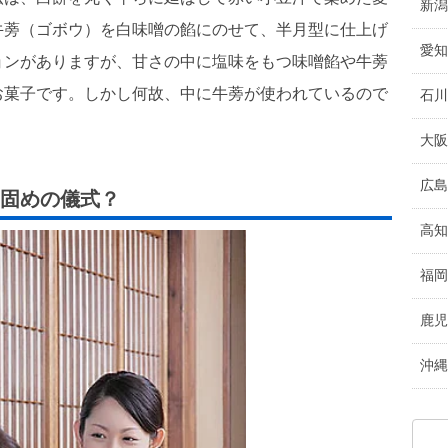
新潟
牛蒡（ゴボウ）を白味噌の餡にのせて、半月型に仕上げ
愛知
ョンがありますが、甘さの中に塩味をもつ味噌餡や牛蒡
お菓子です。しかし何故、中に牛蒡が使われているので
石川
大阪
広島
固めの儀式？
高知
福岡
鹿児
沖縄