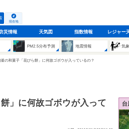
索
現在地
防災情報
天気図
指数情報
レジャー
PM2.5分布予測
地震情報
気
初釜の和菓子「花びら餅」に何故ゴボウが入っているの？
ら餅」に何故ゴボウが入って
台