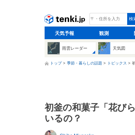
tenki.jp
検
天気予報
観測
雨雲レーダー
天気図
トップ
季節・暮らしの話題
トピックス
初釜の和菓子「花び
いるの？