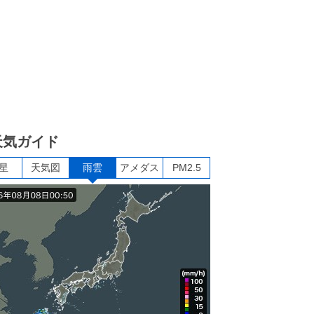
天気ガイド
星
天気図
雨雲
アメダス
PM2.5