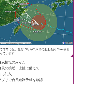
で非常に強い台風13号が久米島の北北西約70kmを西
んでいます
台風情報のみかた
台風の接近、上陸に備えて
知る防災
アプリで台風進路予報を確認