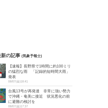
最新の記事
(気象予報士)
【速報】長野県で1時間に約100ミリ
の猛烈な雨 「記録的短時間大雨」
発表
08/07(金)18:41
台風13号が再発達 非常に強い勢力
で沖縄・奄美に接近 状況悪化の前
に避難の検討を
08/07(金)17:37