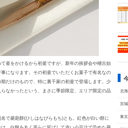
めて釜をかけるから初釜ですが、新年の挨拶会や稽古始
行事になります。その初釜でいただくお菓子で有名なの
時期だけのもので、特に裏千家の初釜で登場します。少
入らなかったという、まさに季節限定、エリア限定の品
北海
宮城
東京
名で菱葩餅(ひしはなびらもち)とも。紅色が白い餅に
法は、白餅を丸く平らに延ばして赤い小豆汁で染めた菱