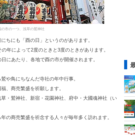
酉の市の一つ、浅草の鷲神社
日にちにも「酉の日」というのがあります。
その年によって2度のときと3度のときがあります。
の酉の日にあたり、各地で酉の市が開催されます。
る鷲や鳥にちなんだ寺社の年中行事。
招福、商売繁盛を祈願します。
浅草・鷲神社、新宿・花園神社、府中・大國魂神社（い
る年の商売繁盛を祈念する人々が毎年多く訪れます。