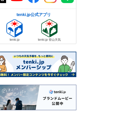
tenki.jp公式アプリ
tenki.jp
tenki.jp 登山天気