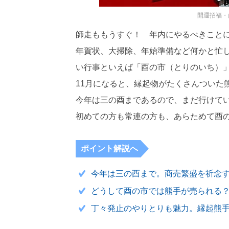
開運招福・
師走ももうすぐ！ 年内にやるべきこと
年賀状、大掃除、年始準備など何かと忙
い行事といえば「酉の市（とりのいち）
11月になると、縁起物がたくさんついた
今年は三の酉まであるので、まだ行けて
初めての方も常連の方も、あらためて酉
ポイント解説へ
今年は三の酉まで。商売繁盛を祈念
どうして酉の市では熊手が売られる
丁々発止のやりとりも魅力。縁起熊