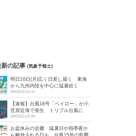
最新の記事
(気象予報士)
明日10日(月)広く日差し届く 東海
から九州内陸を中心に猛暑続く
08/09(日)16:42
【速報】台風16号「ペイロー」が小
笠原近海で発生 トリプル台風に
08/09(日)16:36
お盆休みの近畿 猛暑日や熱帯夜か
ら解放される日も 台風15号の影響