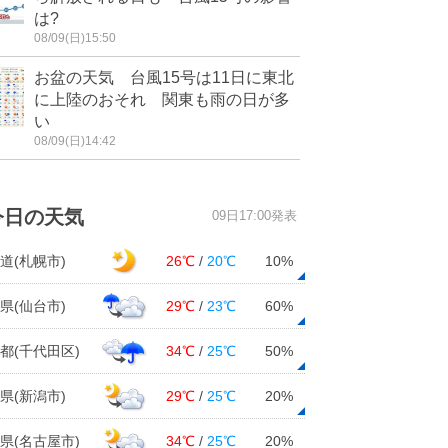
は?
08/09(日)15:50
お盆の天気 台風15号は11日に東北
に上陸のおそれ 関東も雨の日が多
い
08/09(日)14:42
今日の天気
09日17:00発表
道(札幌市)
26℃
/
20℃
10%
県(仙台市)
29℃
/
23℃
60%
都(千代田区)
34℃
/
25℃
50%
県(新潟市)
29℃
/
25℃
20%
県(名古屋市)
34℃
/
25℃
20%