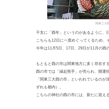
関東三大
干支に「酉年」というのがあるように、
こちらも12日に一度めぐってくるため、
今年は11月5日、17日、29日が11月
もともと酉の市は関東地方に多く存在す
酉の市では「縁起熊手」が売られ、開運
「関東三大酉の市」といわれているのが
ずれも都内）。
こちらの神社の酉の市には、新たに迎え