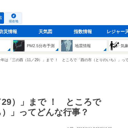
索
現在地
防災情報
天気図
指数情報
レジャー
PM2.5分布予測
地震情報
気
今年は「三の酉（11／29）」まで ！ ところで「酉の市（とりのいち）」っ
29）」まで ！ ところで
ち）」ってどんな行事？