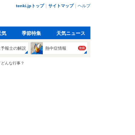
tenki.jpトップ
｜
サイトマップ
｜
ヘルプ
天気
季節特集
天気ニュース
象予報士の解説
熱中症情報
注目
てどんな行事？