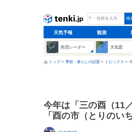
tenki.jp
検
天気予報
観測
雨雲レーダー
天気図
トップ
季節・暮らしの話題
トピックス
今年は「三の酉（11／
「酉の市（とりのい