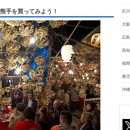
熊手を買ってみよう！
石川
大阪
広島
高知
福岡
鹿児
沖縄