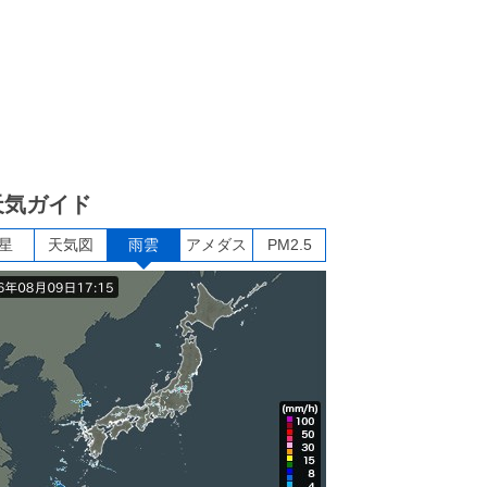
天気ガイド
星
天気図
雨雲
アメダス
PM2.5