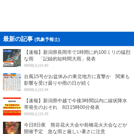
最新の記事
(気象予報士)
【速報】新潟県長岡市で1時間に約100ミリの猛烈
な雨 「記録的短時間大雨」発表
08/08(土)15:40
台風15号がお盆休みの東北地方に直撃か 関東も
影響を受け曇りや雨の日が続く
08/08(土)15:34
【速報】新潟県中越で今後3時間以内に線状降水
帯発生のおそれ 8日15時00分発表
08/08(土)15:25
今日8日夜 熊谷花火大会や前橋花火大会などが
開催予定 急な雨と厳しい暑さに注意