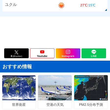
ユクル
27℃
/
15℃
おすすめ情報
空港の天気
PM2.5分布予測
世界衛星