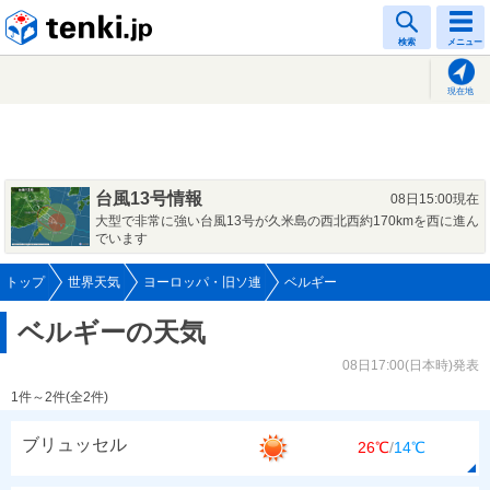
tenki.jp
検索
メニュー
現在地
台風13号情報
08日15:00現在
大型で非常に強い台風13号が久米島の西北西約170kmを西に進ん
でいます
トップ
世界天気
ヨーロッパ・旧ソ連
ベルギー
ベルギーの天気
08日17:00(日本時)発表
1件～2件(全2件)
ブリュッセル
26℃
/
14℃