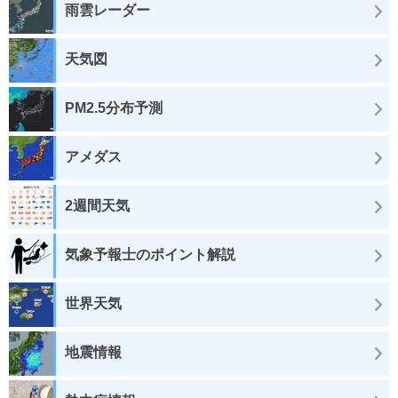
雨雲レーダー
天気図
PM2.5分布予測
アメダス
2週間天気
気象予報士のポイント解説
世界天気
地震情報