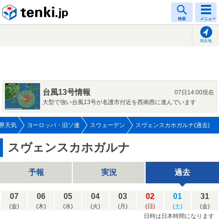
tenki.jp
検索
メニュー
現在地
台風13号情報
07日14:00現在
大型で強い台風13号が名護市付近を西南西に進んでいます
界天気
ヨーロッパ・旧ソ連
スウェーデン
スヴェンスカホガルナ(過去)
スヴェンスカホガルナ
予報
実況
過去
07
06
05
04
03
02
01
31
(金)
(木)
(水)
(火)
(月)
(日)
(土)
(金)
日時は日本時間になります