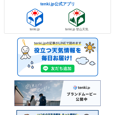
tenki.jp公式アプリ
tenki.jp
tenki.jp 登山天気