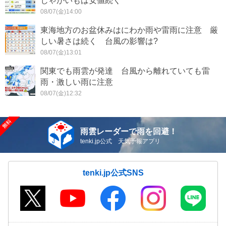
じゃがいもは安値続く
08/07(金)14:00
東海地方のお盆休みはにわか雨や雷雨に注意 厳
しい暑さは続く 台風の影響は?
08/07(金)13:01
関東でも雨雲が発達 台風から離れていても雷
雨・激しい雨に注意
08/07(金)12:32
雨雲レーダーで雨を回避！
tenki.jp公式 天気予報アプリ
tenki.jp公式SNS