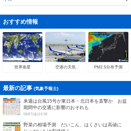
おすすめ情報
空港の天気
PM2.5分布予測
世界衛星
最新の記事
(気象予報士)
来週は台風15号が東日本・北日本を直撃か お盆
期間中の交通に影響のおそれも
08/07(金)14:38
野菜の相場予測 だいこん、はくさいは高値に