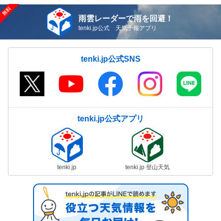
雨雲レーダーで雨を回避！
tenki.jp公式 天気予報アプリ
tenki.jp公式SNS
tenki.jp公式アプリ
tenki.jp
tenki.jp 登山天気