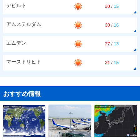
デビルト
30
/
15
アムステルダム
30
/
16
エムデン
27
/
13
マーストリヒト
31
/
15
おすすめ情報