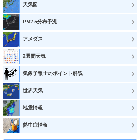
天気図
PM2.5分布予測
アメダス
2週間天気
気象予報士のポイント解説
世界天気
地震情報
熱中症情報