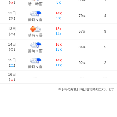
83
1
%
(
火
)
8
℃
晴一時雨
12日
14
℃
79
4
%
(
水
)
9
℃
曇時々雨
13日
18
℃
57
9
%
(
木
)
14
℃
晴時々曇
14日
16
℃
84
5
%
(
金
)
13
℃
曇時々雨
15日
14
℃
92
2
%
(
土
)
11
℃
曇時々雨
16日
---
---
---
---
(
日
)
---
※予報の対象日時は現地時刻になります