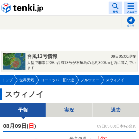
tenki.jp
検索
メニュー
現在地
台風13号情報
09日05:00現在
大型で非常に強い台風13号が石垣島の北約300kmを西に進んでい
ます
トップ
世界天気
ヨーロッパ・旧ソ連
ノルウェー
スウィノイ
スウィノイ
予報
実況
過去
08月09日(
日
)
09日05:00(日本時)発表
14
最高気温
:
℃