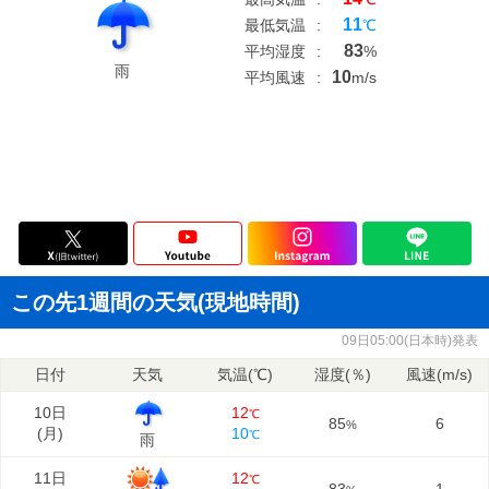
11
最低気温
:
℃
83
平均湿度
:
%
雨
10
平均風速
:
m/s
この先1週間の天気(現地時間)
09日05:00(日本時)発表
日付
天気
気温(℃)
湿度(％)
風速(m/s)
10日
12
℃
85
6
%
(
月
)
10
℃
雨
11日
12
℃