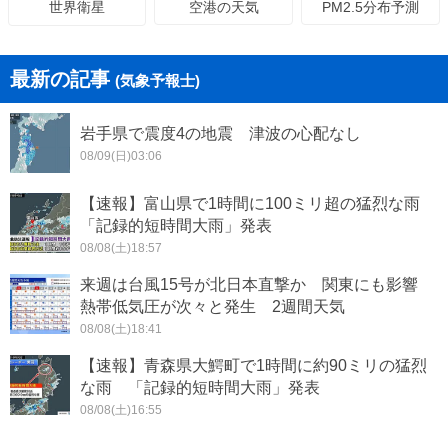
空港の天気
PM2.5分布予測
世界衛星
最新の記事
(気象予報士)
岩手県で震度4の地震 津波の心配なし
08/09(日)03:06
【速報】富山県で1時間に100ミリ超の猛烈な雨
「記録的短時間大雨」発表
08/08(土)18:57
来週は台風15号が北日本直撃か 関東にも影響
熱帯低気圧が次々と発生 2週間天気
08/08(土)18:41
【速報】青森県大鰐町で1時間に約90ミリの猛烈
な雨 「記録的短時間大雨」発表
08/08(土)16:55