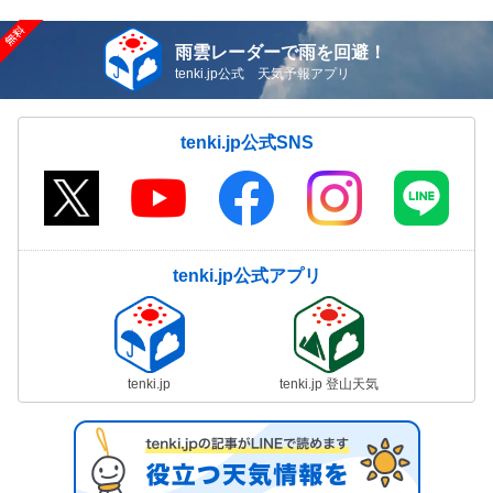
雨雲レーダーで雨を回避！
tenki.jp公式 天気予報アプリ
tenki.jp公式SNS
tenki.jp公式アプリ
tenki.jp
tenki.jp 登山天気