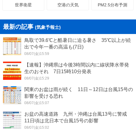
空港の天気
PM2.5分布予測
世界衛星
最新の記事
(気象予報士)
鳥取で39.6℃と酷暑日に迫る暑さ 35℃以上が続
出で今年一番の高温も(7日)
08/07(金)15:59
【速報】沖縄県は今後3時間以内に線状降水帯発
生のおそれ 7日15時10分発表
08/07(金)15:29
関東のお盆は雨が続く 11日～12日は台風15号の
影響を受ける恐れ
08/07(金)15:07
お盆の高速道路 九州・沖縄は台風13号に警戒
11日頃は北日本で台風15号の影響
08/07(金)15:02