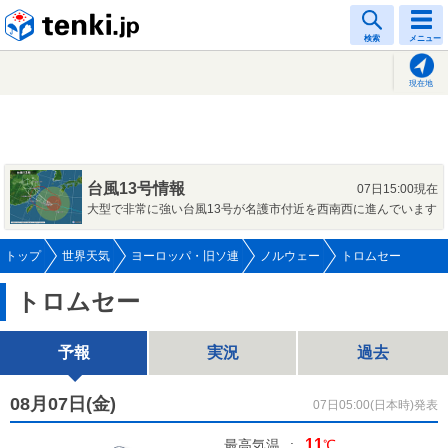
tenki.jp
検索
メニュー
現在地
台風13号情報
07日15:00現在
大型で非常に強い台風13号が名護市付近を西南西に進んでいます
トップ
世界天気
ヨーロッパ・旧ソ連
ノルウェー
トロムセー
トロムセー
予報
実況
過去
08月07日(
金
)
07日05:00(日本時)発表
11
最高気温
:
℃