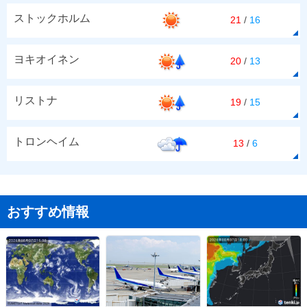
ストックホルム
21
/
16
ヨキオイネン
20
/
13
リストナ
19
/
15
トロンヘイム
13
/
6
おすすめ情報