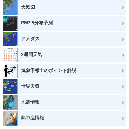
天気図
PM2.5分布予測
アメダス
2週間天気
気象予報士のポイント解説
世界天気
地震情報
熱中症情報