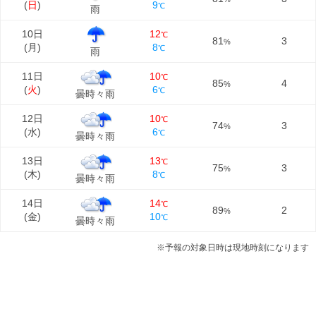
(
日
)
9
℃
雨
10日
12
℃
81
3
%
(
月
)
8
℃
雨
11日
10
℃
85
4
%
(
火
)
6
℃
曇時々雨
12日
10
℃
74
3
%
(
水
)
6
℃
曇時々雨
13日
13
℃
75
3
%
(
木
)
8
℃
曇時々雨
14日
14
℃
89
2
%
(
金
)
10
℃
曇時々雨
※予報の対象日時は現地時刻になります