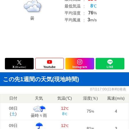
8
最低気温
:
℃
76
平均湿度
:
%
曇
3
平均風速
:
m/s
この先1週間の天気(現地時間)
07日17:00(日本時)発表
日付
天気
気温(℃)
湿度(％)
風速(m/s)
08日
12
℃
75
4
%
(
土
)
8
℃
曇時々雨
09日
12
℃
81
3
%