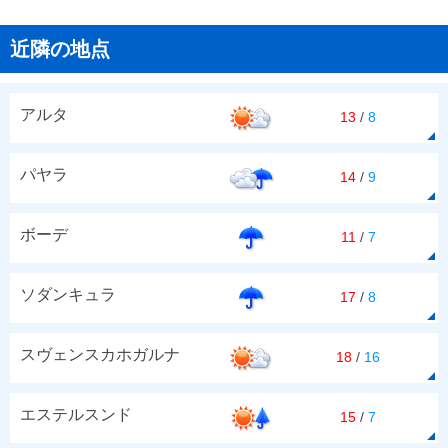
近隣の地点
アルタ
13
/
8
パヤラ
14
/
9
ボーデ
11
/
7
ソダンキュラ
17
/
8
スヴェンスカホガルナ
18
/
16
エステルスンド
15
/
7