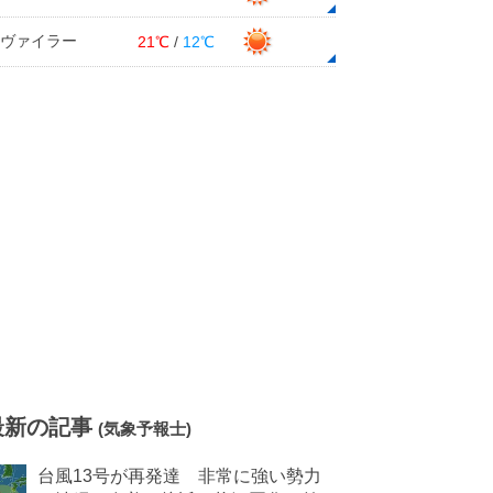
ヴァイラー
21℃
/
12℃
最新の記事
(気象予報士)
台風13号が再発達 非常に強い勢力