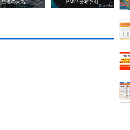
空港の天気
PM2.5分布予測