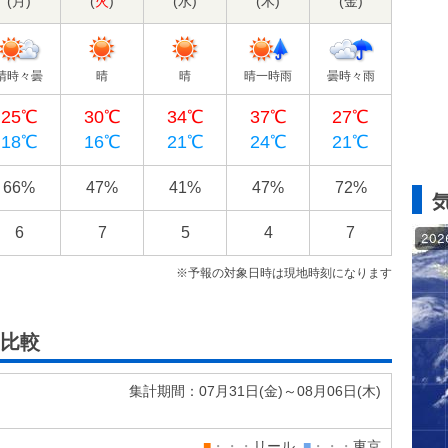
(
月
)
(
火
)
(
水
)
(
木
)
(
金
)
晴時々曇
晴
晴
晴一時雨
曇時々雨
25℃
30℃
34℃
37℃
27℃
18℃
16℃
21℃
24℃
21℃
66%
47%
41%
47%
72%
6
7
5
4
7
※予報の対象日時は現地時刻になります
比較
集計期間：07月31日(
金
)～08月06日(
木
)
■
・・・
リール
■
・・・
東京