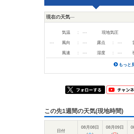
現在の天気
---
気温
:
---
現地気圧
---
風向
:
---
露点
:
---
風速
:
---
湿度
:
---
もっと見
この先1週間の天気(現地時間)
08月08日
08月09日
0
日付