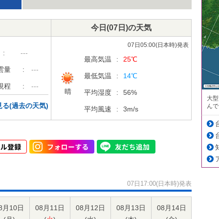
今日
(07日)
の天気
07日05:00(日本時)発表
:
---
最高気温
:
25
℃
雲量
:
---
最低気温
:
14
℃
視程
:
---
晴
平均湿度
:
56
%
大型
る(過去の天気)
んで
平均風速
:
3
m/s
07日17:00(日本時)発表
8月10日
08月11日
08月12日
08月13日
08月14日