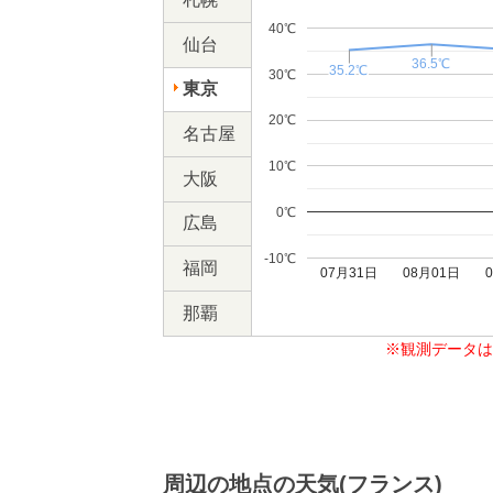
40℃
仙台
36.5℃
36.5℃
35.2℃
35.2℃
30℃
東京
20℃
名古屋
10℃
大阪
0℃
広島
-10℃
福岡
07月31日
08月01日
那覇
※観測データは
周辺の地点の天気(フランス)