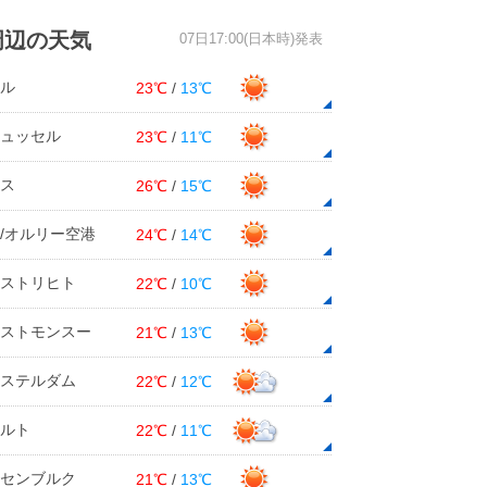
周辺の天気
07日17:00(日本時)発表
ル
23℃
/
13℃
ュッセル
23℃
/
11℃
ス
26℃
/
15℃
/オルリー空港
24℃
/
14℃
ストリヒト
22℃
/
10℃
ストモンスー
21℃
/
13℃
ステルダム
22℃
/
12℃
ルト
22℃
/
11℃
センブルク
21℃
/
13℃