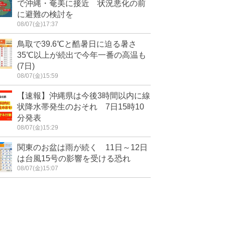
で沖縄・奄美に接近 状況悪化の前
に避難の検討を
08/07(金)17:37
鳥取で39.6℃と酷暑日に迫る暑さ
35℃以上が続出で今年一番の高温も
(7日)
08/07(金)15:59
【速報】沖縄県は今後3時間以内に線
状降水帯発生のおそれ 7日15時10
分発表
08/07(金)15:29
関東のお盆は雨が続く 11日～12日
は台風15号の影響を受ける恐れ
08/07(金)15:07