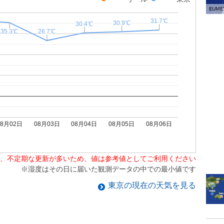
31.7℃
31.7℃
30.9℃
30.9℃
30.4℃
30.4℃
26.7℃
26.7℃
35.3℃
35.3℃
08月02日
08月03日
08月04日
08月05日
08月06日
、不定期な更新が多いため、値は参考値としてご利用ください
※湿度はその日に届いた観測データの中での最小値です
東京
の現在の天気を見る