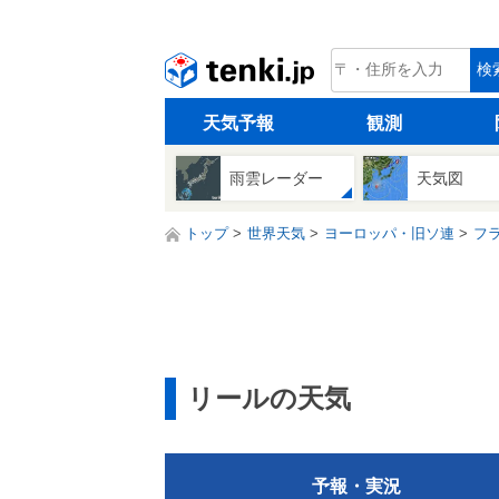
tenki.jp
検
天気予報
観測
雨雲レーダー
天気図
トップ
世界天気
ヨーロッパ・旧ソ連
フ
リールの天気
予報・実況