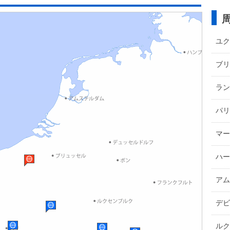
ユク
ブリ
ラン
パリ
マー
ハー
アム
デビ
ルク