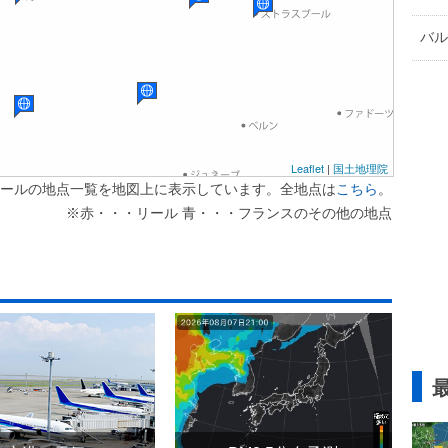
バル
Leaflet
|
国土地理院
ールの地点一覧を地図上に表示しています。全地点は
こちら
。
※赤・・・リール 青・・・フランスのその他の地点