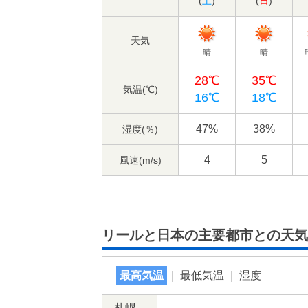
(
土
)
(
日
)
天気
晴
晴
28℃
35℃
気温(℃)
16℃
18℃
47%
38%
湿度(％)
4
5
風速(m/s)
リールと日本の主要都市との天気
最高気温
｜
最低気温
｜
湿度
札幌