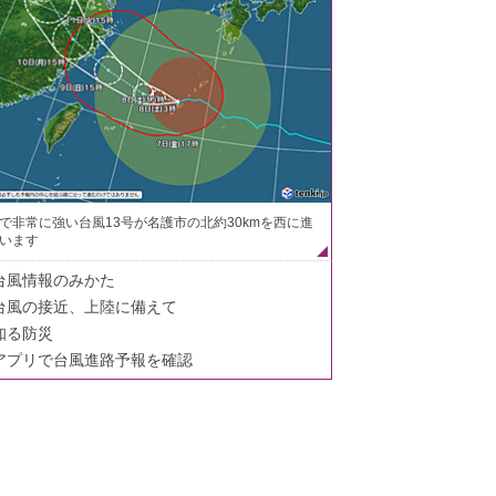
で非常に強い台風13号が名護市の北約30kmを西に進
います
台風情報のみかた
台風の接近、上陸に備えて
知る防災
アプリで台風進路予報を確認