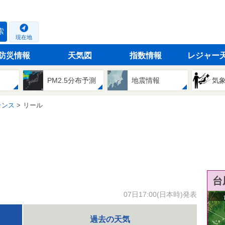
索
現在地
防災情報
天気図
指数情報
レジャー
PM2.5分布予測
地震情報
気
ランス
リール
台
07日17:00(日本時)発表
過去の天気