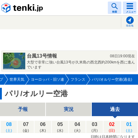
tenki.jp
検索
メニュー
現在地
台風13号情報
08日19:00現在
大型で非常に強い台風13号が久米島の西北西約200kmを西に進ん
でいます
プ
世界天気
ヨーロッパ・旧ソ連
フランス
パリ/オルリー空港(過去)
パリ/オルリー空港
予報
実況
過去
08
07
06
05
04
03
02
01
(土)
(金)
(木)
(水)
(火)
(月)
(日)
(土)
日時は日本時間になります