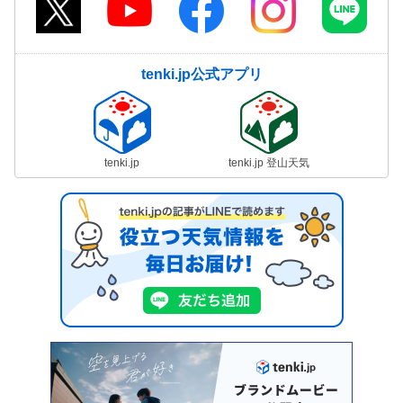
tenki.jp公式アプリ
tenki.jp
tenki.jp 登山天気