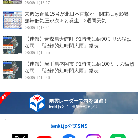
08/08(土)18:57
来週は台風15号が北日本直撃か 関東にも影響
熱帯低気圧が次々と発生 2週間天気
08/08(土)18:41
【速報】青森県大鰐町で1時間に約90ミリの猛烈
な雨 「記録的短時間大雨」発表
08/08(土)16:55
【速報】岩手県盛岡市で1時間に約100ミリの猛烈
な雨 「記録的短時間大雨」発表
08/08(土)16:46
雨雲レーダーで雨を回避！
tenki.jp公式 天気予報アプリ
tenki.jp公式SNS