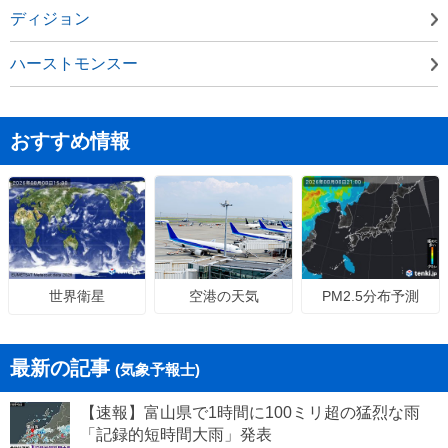
ディジョン
ハーストモンスー
おすすめ情報
空港の天気
PM2.5分布予測
世界衛星
最新の記事
(気象予報士)
【速報】富山県で1時間に100ミリ超の猛烈な雨
「記録的短時間大雨」発表