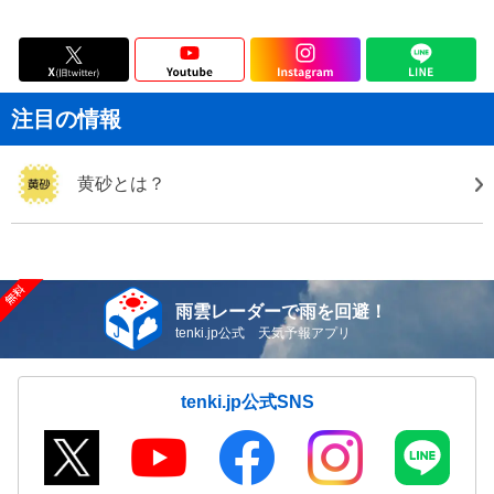
注目の情報
黄砂とは？
雨雲レーダーで雨を回避！
tenki.jp公式 天気予報アプリ
tenki.jp公式SNS