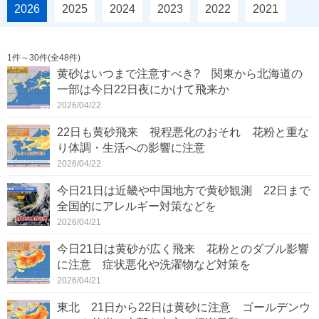
2026
2025
2024
2023
2022
2021
1件～30件(全48件)
黄砂はいつまで注意すべき? 関東から北海道の
一部は今日22日夜にかけて飛来か
2026/04/22
22日も黄砂飛来 視程悪化のおそれ 花粉と重な
り体調・生活への影響に注意
2026/04/22
今日21日は近畿や中国地方で黄砂観測 22日まで
全国的にアレルギー対策などを
2026/04/21
今日21日は黄砂が広く飛来 花粉とのダブル影響
に注意 症状悪化や洗濯物など対策を
2026/04/21
東北 21日から22日は黄砂に注意 ゴールデンウ