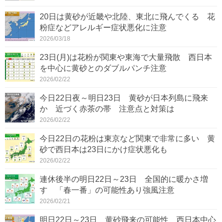
20日は黄砂が近畿や北陸、東北に飛んでくる 花
粉症などアレルギー症状悪化に注意
2026/03/18
23日(月)は花粉が関東や東海で大量飛散 西日本
を中心に黄砂とのダブルパンチ注意
2026/02/22
今日22日夜～明日23日 黄砂が日本列島に飛来
か 近づく赤茶の帯 注意点と対策は
2026/02/22
今日22日の花粉は東京など関東で非常に多い 黄
砂で西日本は23日にかけ症状悪化も
2026/02/22
連休後半の明日22日～23日 全国的に暖かさ増
す 「春一番」の可能性あり強風注意
2026/02/21
明日22日～23日 黄砂飛来の可能性 西日本中心