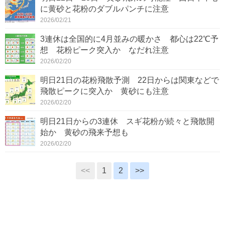
に黄砂と花粉のダブルパンチに注意
2026/02/21
3連休は全国的に4月並みの暖かさ 都心は22℃予
想 花粉ピーク突入か なだれ注意
2026/02/20
明日21日の花粉飛散予測 22日からは関東などで
飛散ピークに突入か 黄砂にも注意
2026/02/20
明日21日からの3連休 スギ花粉が続々と飛散開
始か 黄砂の飛来予想も
2026/02/20
<<
1
2
>>