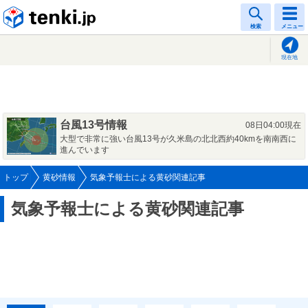
tenki.jp
検索
メニュー
現在地
台風13号情報
08日04:00現在
大型で非常に強い台風13号が久米島の北北西約40kmを南南西に
進んでいます
トップ
黄砂情報
気象予報士による黄砂関連記事
気象予報士による黄砂関連記事