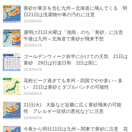
黄砂が東京を含む九州～北海道に飛んでくる 明
日21日は洗濯物や車の汚れに注意
2026/04/20
週明け21日火曜は「強雨」のち「黄砂」に注意
午後は九州～北海道で黄砂が飛来予想
2026/04/19
ゴールデンウィーク前半にかけての天気 21日は
黄砂 29日は行楽日和 2日は雨に
2026/04/19
花粉ピーク過ぎても本州・四国でやや多い～多
い 21日は黄砂とダブルパンチの可能性
2026/04/18
21日(火) 大阪など近畿に広く黄砂飛来の可能
性 アレルギー症状の悪化などに注意
2026/04/18
今夜から明日11日は九州～関東で黄砂に注意 花