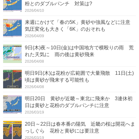
粉とのダブルパンチ 対策は?
2026/04/10
来週にかけて「春の5K」黄砂や強風などに注意
気圧変化も大きく「6K」のおそれも
2026/04/09
9日(木)夜～10日(金)は中国地方で横殴りの雨 荒
れた天気に 雨の後は黄砂飛来
2026/04/08
明日9日(木)は花粉が広範囲で大量飛散 11日(土)
頃は黄砂が飛来する可能性も
2026/04/08
明日20日 黄砂が近畿～東北に飛来か 3連休初
日は黄砂と花粉のダブルパンチに注意
2026/03/19
20日～22日は春本番の陽気 近畿の桜は開花へま
っしぐら 花粉と黄砂には要注意
2026/03/19