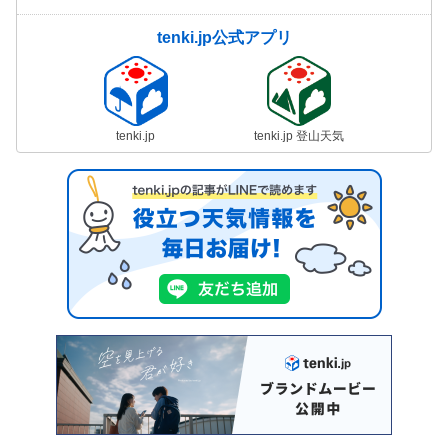
tenki.jp公式アプリ
tenki.jp
tenki.jp 登山天気