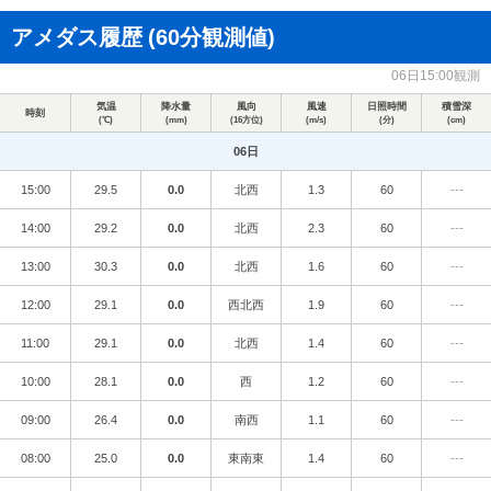
アメダス履歴
(60分観測値)
06日15:00観測
気温
降水量
風向
風速
日照時間
積雪深
時刻
(℃)
(mm)
(16方位)
(m/s)
(分)
(cm)
06日
15:00
29.5
0.0
北西
1.3
60
---
14:00
29.2
0.0
北西
2.3
60
---
13:00
30.3
0.0
北西
1.6
60
---
12:00
29.1
0.0
西北西
1.9
60
---
11:00
29.1
0.0
北西
1.4
60
---
10:00
28.1
0.0
西
1.2
60
---
09:00
26.4
0.0
南西
1.1
60
---
08:00
25.0
0.0
東南東
1.4
60
---