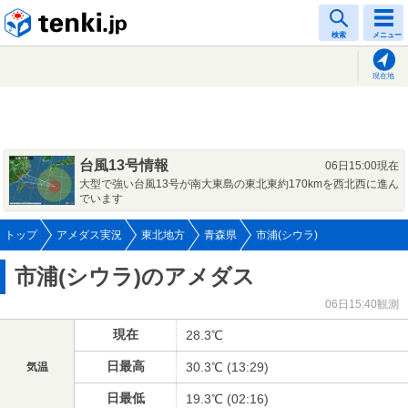
tenki.jp
検索
メニュー
現在地
台風13号情報
06日15:00現在
大型で強い台風13号が南大東島の東北東約170kmを西北西に進ん
でいます
トップ
アメダス実況
東北地方
青森県
市浦(シウラ)
市浦(シウラ)のアメダス
06日15:40観測
現在
28.3℃
日最高
30.3℃ (13:29)
気温
日最低
19.3℃ (02:16)