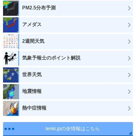
PM2.5分布予測
アメダス
2週間天気
気象予報士のポイント解説
世界天気
地震情報
熱中症情報
tenki.jpの全情報はこちら