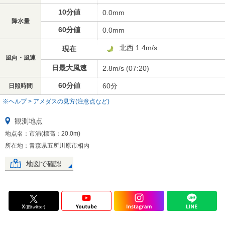
10分値
0.0mm
降水量
60分値
0.0mm
北西 1.4m/s
現在
風向・風速
日最大風速
2.8m/s (07:20)
60分値
60分
日照時間
※ヘルプ > アメダスの見方(注意点など)
観測地点
地点名：市浦(標高：20.0m)
所在地：青森県五所川原市相内
地図で確認