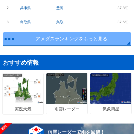
2.
兵庫県
豊岡
37.8℃
3.
鳥取県
鳥取
37.5℃
アメダスランキングをもっと見る
おすすめ情報
雨雲レーダー
気象衛星
実況天気
雨雲レーダーで雨を回避！