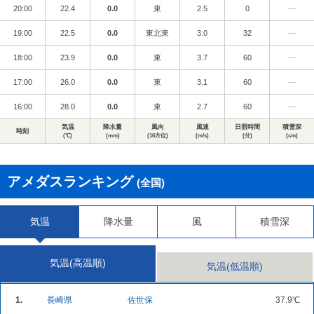
20:00
22.4
0.0
東
2.5
0
---
19:00
22.5
0.0
東北東
3.0
32
---
18:00
23.9
0.0
東
3.7
60
---
17:00
26.0
0.0
東
3.1
60
---
16:00
28.0
0.0
東
2.7
60
---
気温
降水量
風向
風速
日照時間
積雪深
時刻
(℃)
(mm)
(16方位)
(m/s)
(分)
(cm)
アメダスランキング
(全国)
気温
降水量
風
積雪深
気温(高温順)
気温(低温順)
1.
長崎県
佐世保
37.9℃