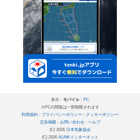
表示：
モバイル
｜
PC
※PCの閲覧は一部制限されます
利用規約
-
プライバシーポリシー
-
クッキーポリシー
広告掲載
-
お問い合わせ
-
ヘルプ
(C) 2026
日本気象協会
(C) 2026
ALiNKインターネット