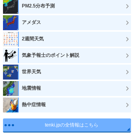
PM2.5分布予測
アメダス
2週間天気
気象予報士のポイント解説
世界天気
地震情報
熱中症情報
tenki.jpの全情報はこちら