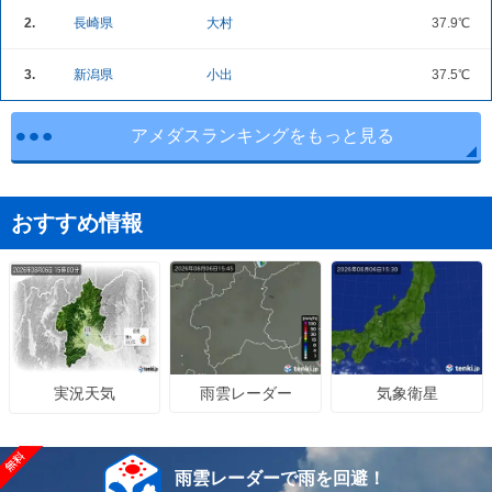
2.
長崎県
大村
37.9℃
3.
新潟県
小出
37.5℃
アメダスランキングをもっと見る
おすすめ情報
雨雲レーダー
気象衛星
実況天気
雨雲レーダーで雨を回避！