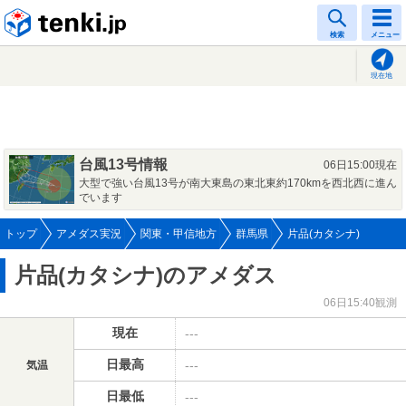
tenki.jp
検索
メニュー
現在地
台風13号情報
06日15:00現在
大型で強い台風13号が南大東島の東北東約170kmを西北西に進ん
でいます
トップ
アメダス実況
関東・甲信地方
群馬県
片品(カタシナ)
片品(カタシナ)のアメダス
06日15:40観測
現在
---
日最高
---
気温
日最低
---