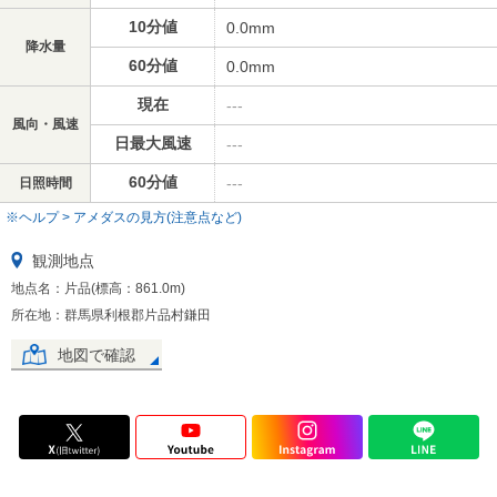
10分値
0.0mm
降水量
60分値
0.0mm
現在
---
風向・風速
日最大風速
---
60分値
---
日照時間
※ヘルプ > アメダスの見方(注意点など)
観測地点
地点名：片品(標高：861.0m)
所在地：群馬県利根郡片品村鎌田
地図で確認