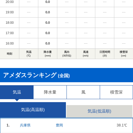
20:00
---
0.0
---
---
---
---
19:00
---
0.0
---
---
---
---
18:00
---
0.0
---
---
---
---
17:00
---
0.0
---
---
---
---
16:00
---
0.0
---
---
---
---
気温
降水量
風向
風速
日照時間
積雪深
時刻
(℃)
(mm)
(16方位)
(m/s)
(分)
(cm)
アメダスランキング
(全国)
気温
降水量
風
積雪深
気温(高温順)
気温(低温順)
1.
兵庫県
豊岡
38.1℃