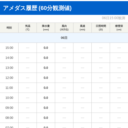
アメダス履歴
(60分観測値)
06日15:00観測
気温
降水量
風向
風速
日照時間
積雪深
時刻
(℃)
(mm)
(16方位)
(m/s)
(分)
(cm)
06日
15:00
---
0.0
---
---
---
---
14:00
---
0.0
---
---
---
---
13:00
---
0.0
---
---
---
---
12:00
---
0.0
---
---
---
---
11:00
---
0.0
---
---
---
---
10:00
---
0.0
---
---
---
---
09:00
---
0.0
---
---
---
---
08:00
---
0.0
---
---
---
---
07:00
---
0.0
---
---
---
---